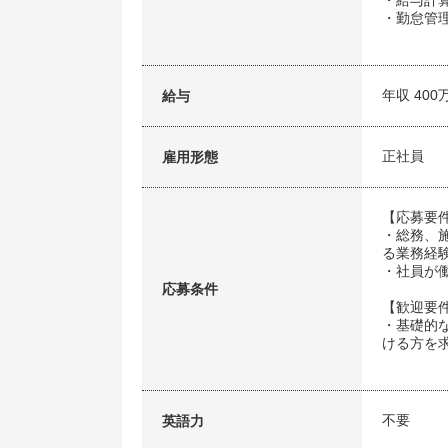
・給与計
・勤怠管
年収 400
給与
正社員
雇用形態
【応募要
・総務、
る業務経
・社員が
応募条件
【歓迎要
・基礎的
ける方を
不要
英語力