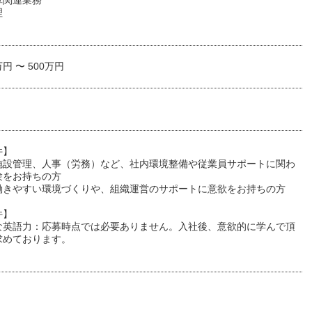
算関連業務
理
万円 〜 500万円
件】
施設管理、人事（労務）など、社内環境整備や従業員サポートに関わ
験をお持ちの方
働きやすい環境づくりや、組織運営のサポートに意欲をお持ちの方
件】
な英語力：応募時点では必要ありません。入社後、意欲的に学んで頂
求めております。