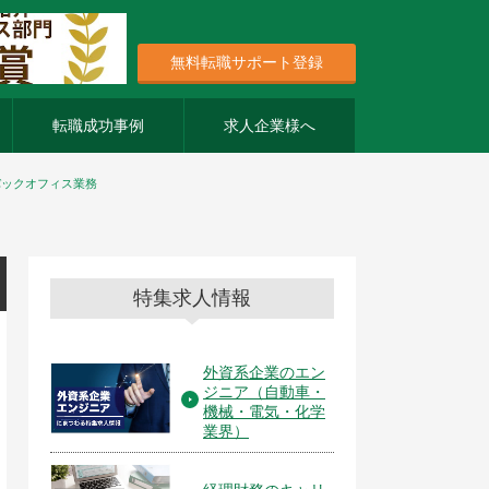
無料転職サポート登録
転職成功事例
求人企業様へ
バックオフィス業務
特集求人情報
外資系企業のエン
ジニア（自動車・
機械・電気・化学
業界）