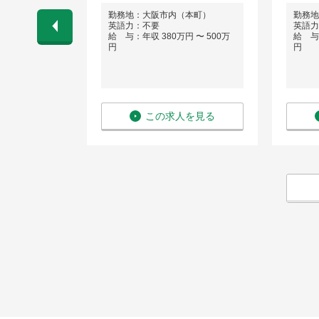
勤務地：大阪市内（本町）
勤務地
英語力：不要
英語力
 〜 800万
給 与：年収 380万円 〜 500万
給 与：
円
円
を見る
この求人を見る