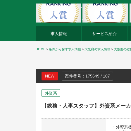
外資系企業の転職・キャリア転職ならアージスジャパン
求人情報
サービス紹介
HOME
>
条件から探す求人情報
>
大阪府の求人情報
>
大阪府の総
NEW
案件番号：175649 / 107
外資系
【総務・人事スタッフ】外資系メーカ
・外資系