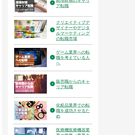
経理財務のキャリ
ア転職
クリエイティブデ
ザイナーやデジタ
ルマーケティング
の転職市場
ゲーム業界への転
職を考えている人
へ
販売職からのキャ
リア転職
化粧品業界での転
職を成功させるた
め
医療機医療機器業