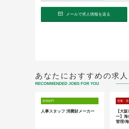
メールで求人情報を送る
あなたにおすすめの求人
RECOMMENDED JOBS FOR YOU
管理部門
営業・営
ーカー】※グ
人事スタッフ 消費財メーカー
【大阪
勤務※
ー】海
管理/