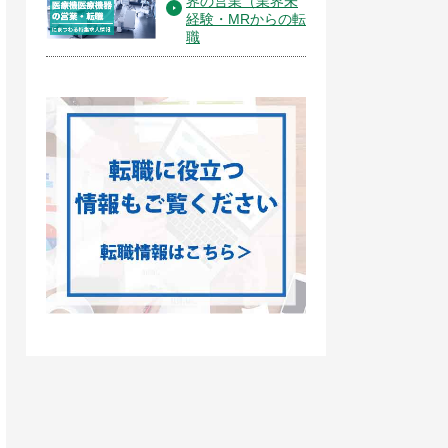
界の営業（業界未
経験・MRからの転
職