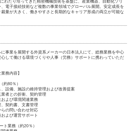
以上にわたり培ってきた精密機械技術を基盤に、産業機器、自動化ソリ
ン、電子接続技術など複数の事業領域でグローバル展開。安定成長を
り裁量が大きく、働きやすさと長期的なキャリア形成の両立が可能な
ルに事業を展開する外資系メーカーの日本法人にて、総務業務を中心
安心して働ける環境づくりや人事（労務）サポートに携わっていただ
な業務内容】
（約80％）
ス、設備、施設の維持管理および改善提案
託業者との折衝、契約管理
生および環境関連業務
程、契約書、文書管理
からの問い合わせ対応
善および運営サポート
ート業務（約20％）