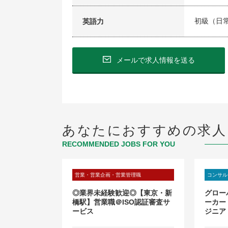
初級（日
英語力
メールで求人情報を送る
あなたにおすすめの求人
RECOMMENDED JOBS FOR YOU
営業・営業企画・営業管理職
コンサル
車メーカー】
◎業界未経験歓迎◎【東京・新
グロー
テッドサービ
橋駅】営業職＠ISO認証審査サ
ーカー
進 エキスパー
ービス
ジニア