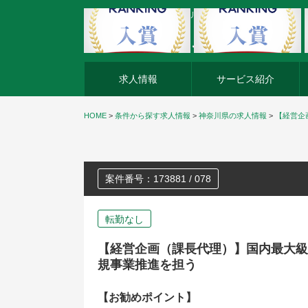
外資系企業の転職・キャリア転職ならアージスジャパン
求人情報
サービス紹介
HOME
>
条件から探す求人情報
>
神奈川県の求人情報
>
【経営企
案件番号：173881 / 078
転勤なし
【経営企画（課長代理）】国内最大級
規事業推進を担う
【お勧めポイント】