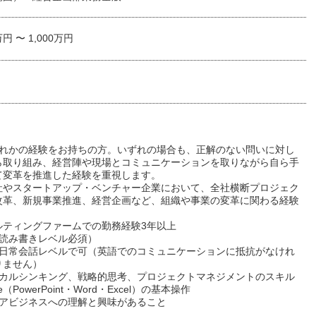
万円 〜 1,000万円
ずれかの経験をお持ちの方。いずれの場合も、正解のない問いに対し
ら取り組み、経営陣や現場とコミュニケーションを取りながら自ら手
て変革を推進した経験を重視します。
社やスタートアップ・ベンチャー企業において、全社横断プロジェク
改革、新規事業推進、経営企画など、組織や事業の変革に関わる経験
ルティングファームでの勤務経験3年以上
（読み書きレベル必須）
は日常会話レベルで可（英語でのコミュニケーションに抵抗がなけれ
りません）
ィカルシンキング、戦略的思考、プロジェクトマネジメントのスキル
ice（PowerPoint・Word・Excel）の基本操作
ケアビジネスへの理解と興味があること