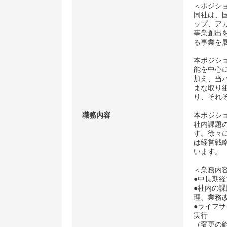
＜ポジシ
同社は、
ップ、ア
事業創出
る事業を
本ポジシ
能を中心
加え、当
まな取り組
り、それ
職務内容
本ポジシ
社内課題
す。徐々
は経営戦
います。
＜業務内
●中長期
●社内の
理、業務
●ライフ
実行
（変更の