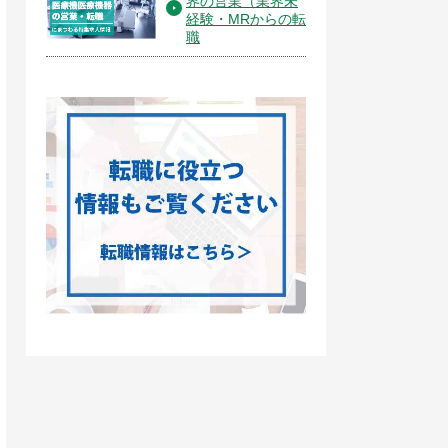
界の営業（業界未
経験・MRからの転
職