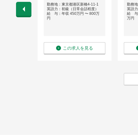
勤務地：東京都港区新橋4-11-1
勤務地
ネス経験）
英語力：初級（日常会話程度）
英語力
 〜 900万
給 与：年収 450万円 〜 800万
給 与：
円
万円
を見る
この求人を見る