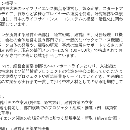
ョン概要＞
国内最大級のライフサイエンス拠点を運営し、製薬企業、スタートア
カデミア、行政など多様なプレイヤーの連携を促進。研究連携や新規
を通じ、日本のライフサイエンスエコシステムの構築・活性化に関わ
展開しています。
ョンが所属する経営企画部は、経営戦略、経営計画、財務経理、IT機
に、会社の全体運営を担う部門です。一般的なバックオフィス機能に
パーク自体の発展や、顧客の研究・事業の進展をサポートするさまざ
みも推進。現在の部門メンバーは5名（30～50代）で構成されてお
ぞれが専門性の高い領域を担当しています。
ョンは、経営企画部 副部長へのレポートラインとなり、入社後は、
の特定および部門横断プロジェクトの推進を中心に担っていただきま
に大規模なプロジェクトや新規事業をリードしていただき、将来的に
略の立案から実行まで一貫して担う中核人材としての活躍を期待して
容＞
経営計画の立案及び推進、経営方針、経営方策の立案
課題を特定し、部門横断でのプロジェクト組成・推進（例：購買管
改革等）
サイエンス関連の市場分析等に基づく新規事業・新取り組みの計画・
範囲）：経営企画部業務全般