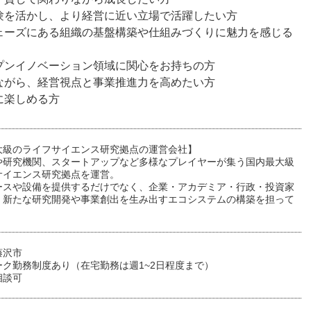
験を活かし、より経営に近い立場で活躍したい方
ェーズにある組織の基盤構築や仕組みづくりに魅力を感じる
プンイノベーション領域に関心をお持ちの方
ながら、経営視点と事業推進力を高めたい方
に楽しめる方
大級のライフサイエンス研究拠点の運営会社】
や研究機関、スタートアップなど多様なプレイヤーが集う国内最大級
サイエンス研究拠点を運営。
ースや設備を提供するだけでなく、企業・アカデミア・行政・投資家
、新たな研究開発や事業創出を生み出すエコシステムの構築を担って
藤沢市
ーク勤務制度あり（在宅勤務は週1~2日程度まで）
相談可