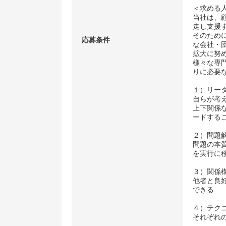
＜求める
当社は、
走し支援
そのため
応募条件
な会社・
拡大に努
様々な専
りに必要
１）リーダーシ
自らが考
上下関係
ードする
２）問題
問題の本
を実行に
３）関係
他者と良
できる
４）テク
それぞれ