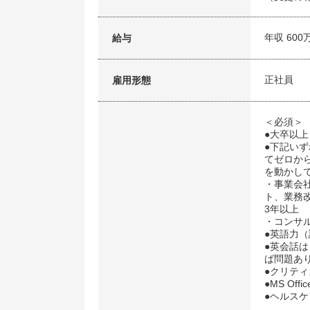
年収 600
給与
正社員
雇用形態
＜必須＞
●大卒以上
●下記い
てゼロか
を動かし
・事業会
ト、業務
3年以上
・コンサ
●英語力
●英会話
ば問題あ
●クリテ
●MS Off
●ヘルス