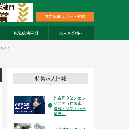
無料転職サポート登録
転職成功事例
求人企業様へ
進を担う
特集求人情報
外資系企業のエン
ジニア（自動車・
機械・電気・化学
業界）