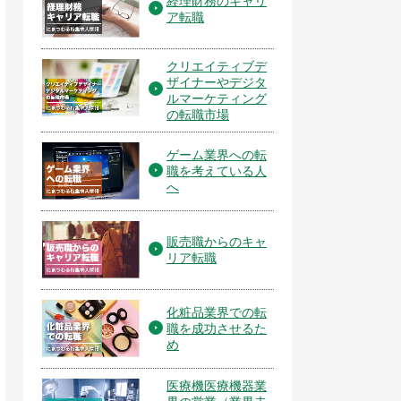
経理財務のキャリ
ア転職
クリエイティブデ
ザイナーやデジタ
ルマーケティング
の転職市場
ゲーム業界への転
職を考えている人
へ
販売職からのキャ
リア転職
化粧品業界での転
職を成功させるた
め
医療機医療機器業