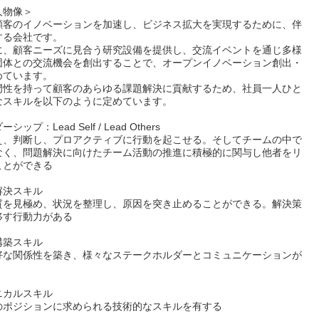
人物像＞
顧客のイノベーションを加速し、ビジネス拡大を実現するために、伴
する会社です。
に、顧客ニーズに見合う研究設備を提供し、交流イベントを通じ多様
団体との交流機会を創出することで、オープンイノベーション創出・
めています。
門性を持って顧客のあらゆる課題解決に貢献するため、社員一人ひと
なスキルを以下のように定めています。
ップ：Lead Self / Lead Others
え、判断し、プロアクティブに行動を起こせる。そしてチームの中で
なく、問題解決に向けたチーム活動の推進に積極的に関与し他者をリ
ことができる
解決スキル
質を見極め、状況を整理し、原因を突き止めることができる。解決策
移す行動力がある
構築スキル
好な関係性を築き、様々なステークホルダーとコミュニケーションが
ニカルスキル
のポジションに求められる技術的なスキルを有する