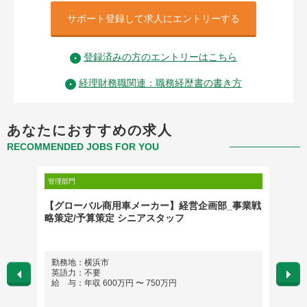
サポート登録して求人にエントリーする
登録済みの方のエントリーはこちら
経理財務職関連：職務経歴書の書き方
あなたにおすすめの求人
RECOMMENDED JOBS FOR YOU
管理部門
管理部門
【グローバル商用車メーカー】経営企画部_事業戦
【グロ
略策定/予算策定 シニアスタッフ
マネー
勤務地：横浜市
勤務
英語力：不要
英語
給 与：年収 600万円 〜 750万円
給 与：