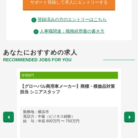
サポート登録して求人にエントリーする
登録済みの方のエントリーはこちら
人事職関連：職務経歴書の書き方
あなたにおすすめの求人
RECOMMENDED JOBS FOR YOU
管理部門
管理部門
ジメン
【グローバル商用車メーカー】商標・模倣品対策
人事：
担当 シニアスタッフ
勤務地：横浜市
勤務
英語力：中級（ビジネス経験）
英語
給 与：年収 600万円 〜 750万円
給 与