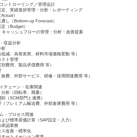
部コントローリング／管理会計
設定、実績進捗管理・分析・レポーティング
ctual）
（Bottom-up Forecast）
定（Budget）
S、キャッシュフローの管理・分析・改善提案
ト・収益分析
分析
格低減、為替差異、材料市場価格変動 等）
コスト管理
選別費用、製品求償費用 等）
理
、旅費、外部サービス、研修・採用関連費用 等）
ライチェーン・在庫関連
・分析（回転率、廃棄）
棚卸（SCM部門と連携）
理（プレミアム輸送費、外部倉庫費用 等）
テム・プロセス関連
および標準原価計算（SAP設定・入力）
の承認業務
セス改善・標準化
のオートメーション推進