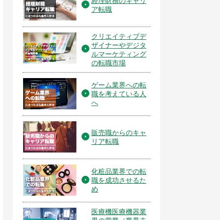
経理財務のキャリ
ア転職
クリエイティブデ
ザイナーやデジタ
ルマーケティング
の転職市場
ゲーム業界への転
職を考えている人
へ
販売職からのキャ
リア転職
化粧品業界での転
職を成功させるた
め
医療機医療機器業