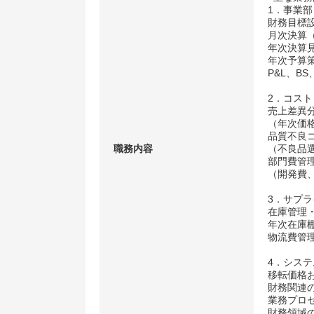
1．事業
財務目標
月次決算（A
年次決算見通し
年次予算策
P&L、B
2．コス
売上差異
（年次価
品質不良
職務内容
（不良品
部門費管
（開発費
3．サプ
在庫管理
年次在庫
物流費管
4．シス
移転価格
財務関連
業務プロ
財務領域