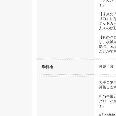
「レガシ
す。
【未来の
り前」に
テッドカ
人々の移
【真のグ
す。横浜
拠点。国
ことがで
神奈川県
勤務地
大手自動
募集しま
担当事業
グローバ
す。
○主な業務