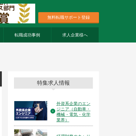
無料転職サポート登録
転職成功事例
求人企業様へ
特集求人情報
外資系企業のエン
ジニア（自動車・
機械・電気・化学
業界）