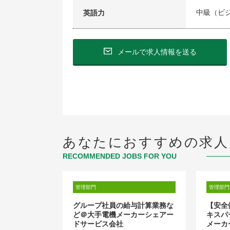
中級（ビ
英語力
メールで求人情報を送る
あなたにおすすめの求人
RECOMMENDED JOBS FOR YOU
管理部門
管理部門
業】経理部 課
グループ社員の給与計算業務な
【安全
ど＠大手電機メーカーシェアー
キスパ
ドサービス会社
メーカ