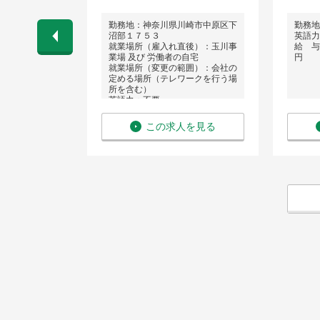
浜市
勤務地：神奈川県川崎市中原区下
勤務地
沼部１７５３
英語力
 〜 820万
就業場所（雇入れ直後）：玉川事
給 与：
業場 及び 労働者の自宅
円
就業場所（変更の範囲）：会社の
定める場所（テレワークを行う場
所を含む）
英語力：不要
給 与：年収 400万円 〜 600万
円
を見る
この求人を見る