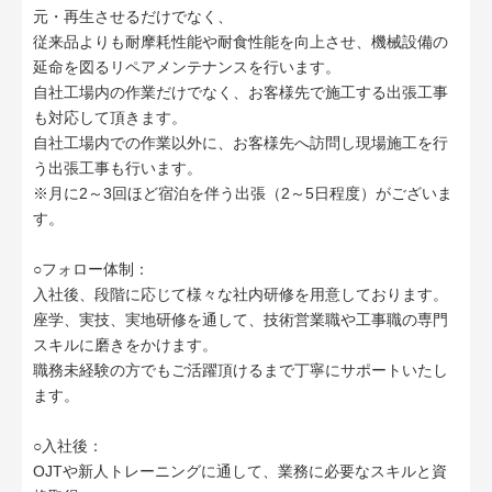
元・再生させるだけでなく、
従来品よりも耐摩耗性能や耐食性能を向上させ、機械設備の
延命を図るリペアメンテナンスを行います。
自社工場内の作業だけでなく、お客様先で施工する出張工事
も対応して頂きます。
自社工場内での作業以外に、お客様先へ訪問し現場施工を行
う出張工事も行います。
※月に2～3回ほど宿泊を伴う出張（2～5日程度）がございま
す。
○フォロー体制：
入社後、段階に応じて様々な社内研修を用意しております。
座学、実技、実地研修を通して、技術営業職や工事職の専門
スキルに磨きをかけます。
職務未経験の方でもご活躍頂けるまで丁寧にサポートいたし
ます。
○入社後：
OJTや新人トレーニングに通して、業務に必要なスキルと資