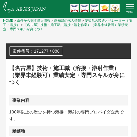
menu
HOME
>
条件から探す求人情報
>
愛知県の求人情報
>
愛知県の製造オペレーター（加
工・溶接）
>
【名古屋】技術・施工職（溶接・溶射作業）（業界未経験可）業績安
定・専門スキルが身につく
案件番号：171277 / 088
【名古屋】技術・施工職（溶接・溶射作業）
（業界未経験可）業績安定・専門スキルが身に
つく
事業内容
100年以上の歴史を持つ溶接・溶射の専門プロバイダ企業で
す。
勤務地