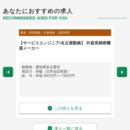
あなたにおすすめの求人
RECOMMENDED JOBS FOR YOU
製造・研究開発・生産技術・品質管理
製造・研
事施工
【サービスエンジニア/名古屋勤務】 外資系精密機
機械設
器メーカー
のライ
港区芝
勤務地：愛知県名古屋市
勤務
英語力：初級（日常会話程度）
英語
玉県、
給 与：年収 500万円 〜 700万円
給 与
茨城
川、静
州など
張の可
この求人を見る
求人一覧に戻る