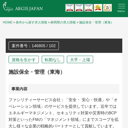
menu
HOME
>
条件から探す求人情報
>
静岡県の求人情報
>
施設保全・管理（東海）
案件番号：146805 / 102
資格を生かす
転勤なし
大手・上場
施設保全・管理（東海）
事業内容
ファシリティーサービス会社：「安全・ 安心・快適」や「オ
ペレーション領域」のサービスを提供しています。近年では
エネルギーマネジメント、セキュリティ対策や災害時のBCP
対策といったFMの「マネジメント領域」にまでスコープを拡
大し様々な企業の戦略的パートナーとして貢献しています。