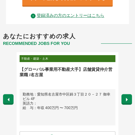
登録済みの方のエントリーはこちら
あなたにおすすめの求人
RECOMMENDED JOBS FOR YOU
不動産・建築・土木
不動産・
Iター
【グローバル事業用不動産大手】店舗賃貸仲介営
プロパ
業職 /名古屋
に配属
勤務地：愛知県名古屋市中区錦３丁目２０－２７ 御幸
勤務
ビル 4F
英語
英語力：
給 与
給 与：年収 400万円 〜 700万円