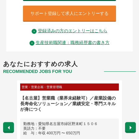
サポート登録して求人にエントリーする
登録済みの方のエントリーはこちら
生産技術職関連：職務経歴書の書き方
あなたにおすすめの求人
RECOMMENDED JOBS FOR YOU
営業・営業企画・営業管理職
製造・研
トの設
【名古屋】営業職（業界未経験可）／産業設備の
Manu
長寿命化ソリューション／業績安定・専門スキル
ンジン
が身につく
勤務地：愛知県名古屋市緑区野末町１５０６
勤務
英語力：不要
英語
給 与：年収 400万円 〜 650万円
給 与