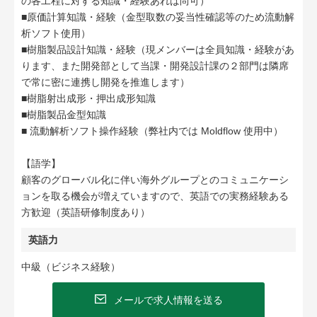
の各工程に対する知識・経験あれば尚可）
■原価計算知識・経験（金型取数の妥当性確認等のため流動解
析ソフト使用）
■樹脂製品設計知識・経験（現メンバーは全員知識・経験があ
ります、また開発部として当課・開発設計課の２部門は隣席
で常に密に連携し開発を推進します）
■樹脂射出成形・押出成形知識
■樹脂製品金型知識
■ 流動解析ソフト操作経験（弊社内では Moldflow 使用中）
【語学】
顧客のグローバル化に伴い海外グループとのコミュニケーシ
ョンを取る機会が増えていますので、英語での実務経験ある
方歓迎（英語研修制度あり）
英語力
中級（ビジネス経験）
メールで求人情報を送る