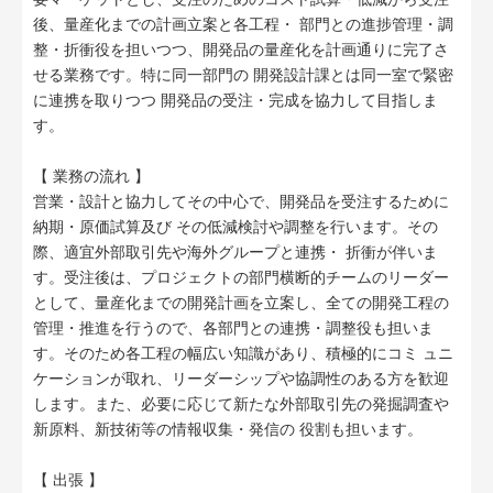
後、量産化までの計画立案と各工程・ 部門との進捗管理・調
整・折衝役を担いつつ、開発品の量産化を計画通りに完了さ
せる業務です。特に同一部門の 開発設計課とは同一室で緊密
に連携を取りつつ 開発品の受注・完成を協力して目指しま
す。
【 業務の流れ 】
営業・設計と協力してその中心で、開発品を受注するために
納期・原価試算及び その低減検討や調整を行います。その
際、適宜外部取引先や海外グループと連携・ 折衝が伴いま
す。受注後は、プロジェクトの部門横断的チームのリーダー
として、量産化までの開発計画を立案し、全ての開発工程の
管理・推進を行うので、各部門との連携・調整役も担いま
す。そのため各工程の幅広い知識があり、積極的にコミ ュニ
ケーションが取れ、リーダーシップや協調性のある方を歓迎
します。また、必要に応じて新たな外部取引先の発掘調査や
新原料、新技術等の情報収集・発信の 役割も担います。
【 出張 】