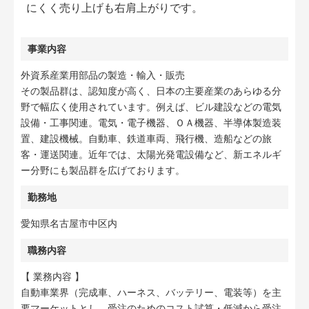
にくく売り上げも右肩上がりです。
事業内容
外資系産業用部品の製造・輸入・販売
その製品群は、認知度が高く、日本の主要産業のあらゆる分
野で幅広く使用されています。例えば、ビル建設などの電気
設備・工事関連。電気・電子機器、ＯＡ機器、半導体製造装
置、建設機械。自動車、鉄道車両、飛行機、造船などの旅
客・運送関連。近年では、太陽光発電設備など、新エネルギ
ー分野にも製品群を広げております。
勤務地
愛知県名古屋市中区内
職務内容
【 業務内容 】
自動車業界（完成車、ハーネス、バッテリー、電装等）を主
要マーケットとし、受注のためのコスト試算・低減から受注