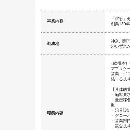
「溶射」
事業内容
創業180
神奈川県平
勤務地
のいずれ
○欧州本
アプリケ
営業・グ
結する技
【具体的
・顧客要
・量産移管
拠）
・治具設
職務内容
・グローバ
・営業部
・競合技