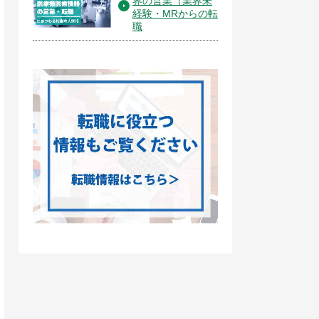
界の営業（業界未
経験・MRからの転
職