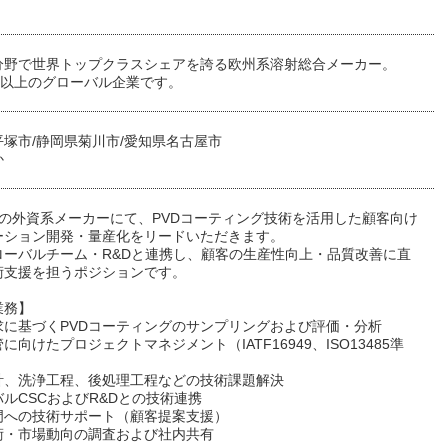
分野で世界トップクラスシェアを誇る欧州系溶射総合メーカー。
年以上のグローバル企業です。
塚市/静岡県菊川市/愛知県名古屋市
か
社の外資系メーカーにて、PVDコーティング技術を活用した顧客向け
ーション開発・量産化をリードいただきます。
ローバルチーム・R&Dと連携し、顧客の生産性向上・品質改善に直
術支援を担うポジションです。
業務】
求に基づくPVDコーティングのサンプリングおよび評価・分析
に向けたプロジェクトマネジメント（IATF16949、ISO13485準
計、洗浄工程、後処理工程などの技術課題解決
ルCSCおよびR&Dとの技術連携
門への技術サポート（顧客提案支援）
術・市場動向の調査および社内共有