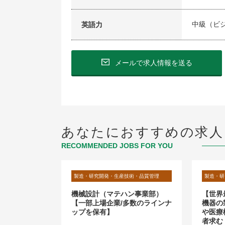
中級（ビ
英語力
メールで求人情報を送る
あなたにおすすめの求人
RECOMMENDED JOBS FOR YOU
術・品質管理
製造・研究開発・生産技術・品質管理
製造・研
_MSM】運
機械設計（マテハン事業部）
【世界
大和浄化セン
【一部上場企業/多数のラインナ
機器の
ップを保有】
や医療
者求む