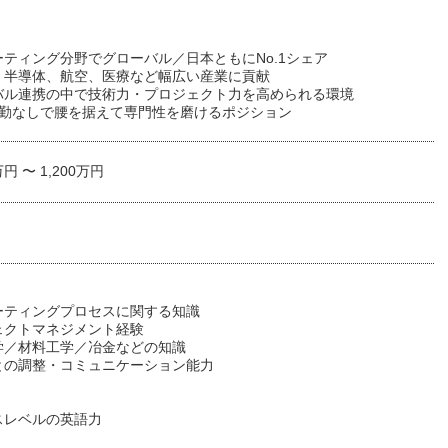
ーティング分野でグローバル／日本ともにNo.1シェア
、半導体、航空、医療など幅広い産業に貢献
バル連携の中で技術力・プロジェクト力を高められる環境
転勤なしで腰を据えて専門性を磨けるポジション
万円 〜 1,200万円
コーティングプロセスに関する知識
ェクトマネジメント経験
学／材料工学／冶金などの知識
との調整・コミュニケーション能力
スレベルの英語力