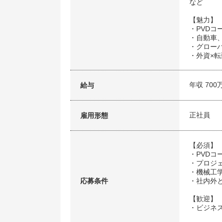
など
【魅力】
・PVDコ
・自動車
・グロー
・外資×
年収 700
給与
正社員
雇用形態
【必須】
・PVD
・プロジ
・機械工
応募条件
・社内外
【歓迎】
・ビジネ