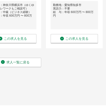
：神奈川県横浜市（ゆくゆ
勤務地：愛知県知多市
レワークもご相談可）
英語力：不要
：中級（ビジネス経験）
給 与：年収 600万円 〜 800万
年収 600万円 〜 800万
円
この求人を見る
この求人を見る
求人一覧に戻る