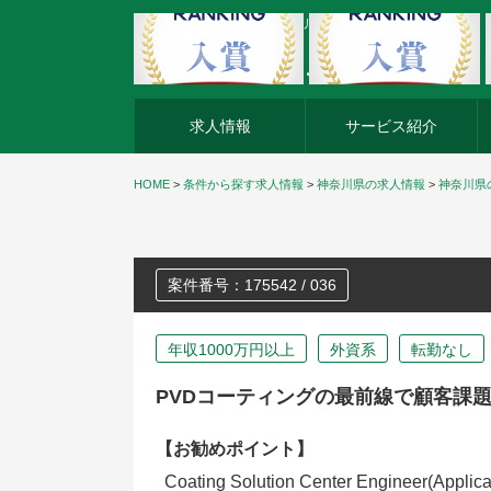
外資系企業の転職・キャリア転職ならアージスジャパン
求人情報
サービス紹介
HOME
>
条件から探す求人情報
>
神奈川県の求人情報
>
神奈川県
案件番号：175542 / 036
年収1000万円以上
外資系
転勤なし
PVDコーティングの最前線で顧客課
【お勧めポイント】
Coating Solution Center Engineer(Applica