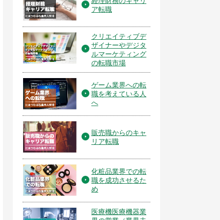
経理財務のキャリ
ア転職
クリエイティブデ
ザイナーやデジタ
ルマーケティング
の転職市場
ゲーム業界への転
職を考えている人
へ
販売職からのキャ
リア転職
化粧品業界での転
職を成功させるた
め
医療機医療機器業