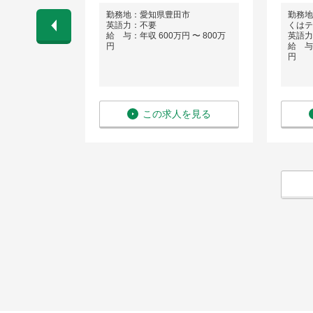
郡
勤務地：愛知県豊田市
勤務地
英語力：不要
くはテ
 〜 400万
給 与：年収 600万円 〜 800万
英語力
円
給 与：
円
を見る
この求人を見る