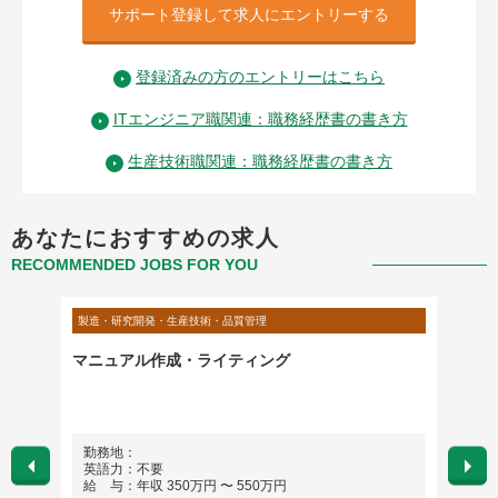
サポート登録して求人にエントリーする
登録済みの方のエントリーはこちら
ITエンジニア職関連：職務経歴書の書き方
生産技術職関連：職務経歴書の書き方
あなたにおすすめの求人
RECOMMENDED JOBS FOR YOU
製造・研究開発・生産技術・品質管理
製造・研
設備の
マニュアル作成・ライティング
Manu
スキル
ンジン
勤務地：
勤務
英語力：不要
英語
給 与：年収 350万円 〜 550万円
給 与