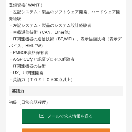
登録資格( WANT )
・左記システム・製品のソフトウェア開発、ハードウェア開
発経験
・左記システム・製品のシステム設計経験者
・車載通信技術（CAN、Ether他）
・IT関連機器の通信技術（BT,WiFi）、表示描画技術（表示デ
バイス、HMI-FW）
・PMBOK資格保有者
・A-SPICEなど認証プロセス経験者
・IT関連機器の技術
・UX、UI関連開発
・英語力（ＴＯＥＩＣ 600点以上）
英語力
初級（日常会話程度）
メールで求人情報を送る