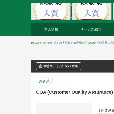
外資系企業の転職・キャリア転職ならアージスジャパン
求人情報
サービス紹介
HOME
>
条件から探す求人情報
>
静岡県の求人情報
>
静岡県の品
案件番号：172465 / 036
外資系
CQA (Customer Quality Assura
【外資系