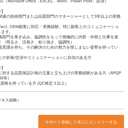
（Microsoft Office〔EXCEL、Word、Power Point〕必須）
件】
車関連の技術部門または品質部門のマネージャーとして3年以上の実務
Tier1, OEM顧客に対応・実務経験。特に顧客とのコミュニケーショ
します。
関係部門を巻き込み、協調性をもって積極的に内部・外部と仕事を進
方 （明るさ、活発さ、粘り強さ、協調性）
問題意識を持ち、その解決のための努力を惜しまない姿勢を持ってい
外との折衝/交渉やコミュニケーションに自信のある方
件】
品に対する品質保証計画の立案と立ち上げの実務経験がある方（APQP
949等）
定資格を持っている方 (QC検定３以上）
ジネス経験）
サポート登録して求人にエントリーする