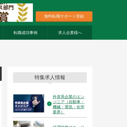
無料転職サポート登録
転職成功事例
求人企業様へ
特集求人情報
外資系企業のエン
ジニア（自動車・
機械・電気・化学
業界）