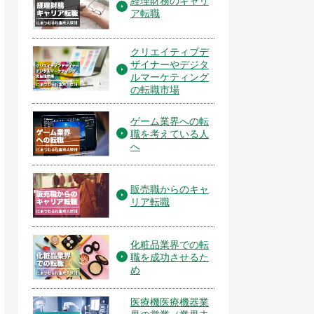
経理財務のキャリ
ア転職
クリエイティブデ
ザイナーやデジタ
ルマーケティング
の転職市場
ゲーム業界への転
職を考えている人
へ
販売職からのキャ
リア転職
化粧品業界での転
職を成功させるた
め
医療機医療機器業