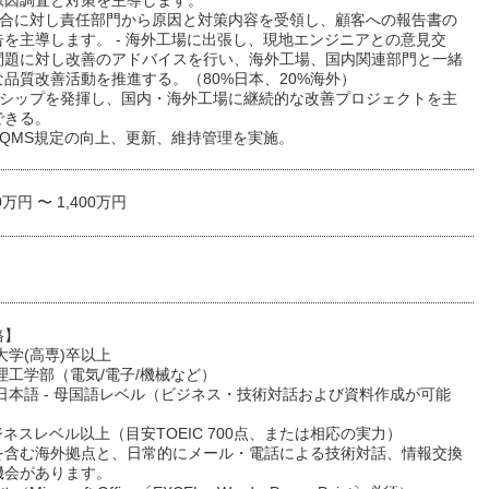
原因調査と対策を主導します。
不具合に対し責任部門から原因と対策内容を受領し、顧客への報告書の
を主導します。 - 海外工場に出張し、現地エンジニアとの意見交
問題に対し改善のアドバイスを行い、海外工場、国内関連部門と一緒
品質改善活動を推進する。（80%日本、20%海外）
ダーシップを発揮し、国内・海外工場に継続的な改善プロジェクトを主
できる。
のQMS規定の向上、更新、維持管理を実施。
0万円 〜 1,400万円
格】
大学(高専)卒以上
理工学部（電気/電子/機械など）
日本語 - 母国語レベル（ビジネス・技術対話および資料作成が可能
ビジネスレベル以上（目安TOEIC 700点、または相応の実力）
を含む海外拠点と、日常的にメール・電話による技術対話、情報交換
機会があります。