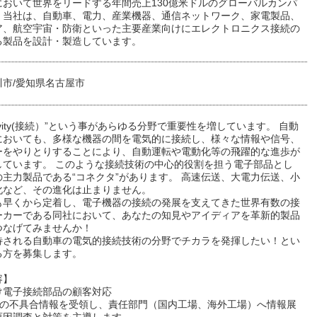
において世界をリードする年間売上130億米ドルのグローバルカンパ
。当社は、自動車、電力、産業機器、通信ネットワーク、家電製品、
ア、航空宇宙・防衛といった主要産業向けにエレクトロニクス接続の
る製品を設計・製造しています。
川市/愛知県名古屋市
ectivity(接続）”という事があらゆる分野で重要性を増しています。 自動
においても、多様な機器の間を電気的に接続し、様々な情報や信号、
ーをやりとりすることにより、自動運転や電動化等の飛躍的な進歩が
しています。 このような接続技術の中心的役割を担う電子部品とし
の主力製品である“コネクタ”があります。 高速伝送、大電力伝送、小
化など、その進化は止まりません。
も早くから定着し、電子機器の接続の発展を支えてきた世界有数の接
ーカーである同社において、あなたの知見やアイディアを革新的製品
つなげてみませんか！
待される自動車の電気的接続技術の分野でチカラを発揮したい！とい
る方を募集します。
容】
け電子接続部品の顧客対応
からの不具合情報を受領し、責任部門（国内工場、海外工場）へ情報展