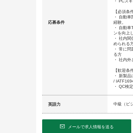
・ PCスキル
【必須条
・ 自動
応募条件
経験。
・ 自動車
ンを向上
・ 社内
められる
・ 常に
る方
・ 社内
【歓迎条
・ 新製
/ IATF16
・ QC検
中級（ビ
英語力
メールで求人情報を送る