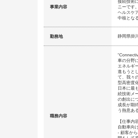
接続技術
事業内容
ニーです
ヘルスケ
中核とな
静岡県掛
勤務地
“Conn
車の分野
エネルギ
進もうと
て、我々
型高密度
日本に最
続技術メ
の創出に
成長が期
う熱意あ
職務内容
【仕事内
自動車向
- 顧客