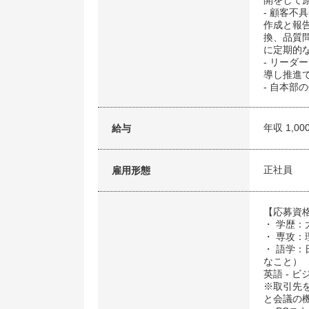
開をして
- 顧客
作成と報告
換、品質
に定期的な
- リー
導し推進
- 自本部
年収 1,00
給与
正社員
雇用形態
【応募資
・ 学歴：
・ 専攻：
・ 語学：
なこと）
英語 - 
※取引先
と会議の