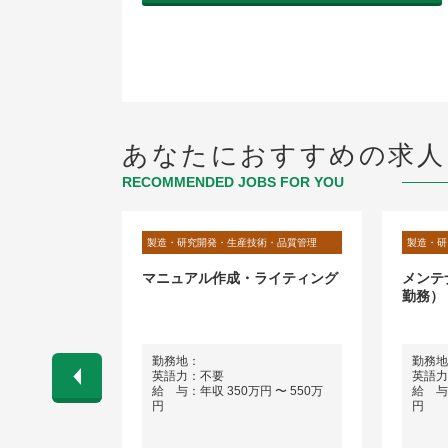
あなたにおすすめの求人
RECOMMENDED JOBS FOR YOU
術・品質管理
製造・研究開発・生産技術・品質管理
製造・研
スエンジニア
マニュアル作成・ライティング
メンテ
自宅から直行
勤務）
浜市/愛知県
勤務地：
勤務地
英語力：不要
英語力
給 与：年収 350万円 〜 550万
給 与：
 〜 550万
円
円