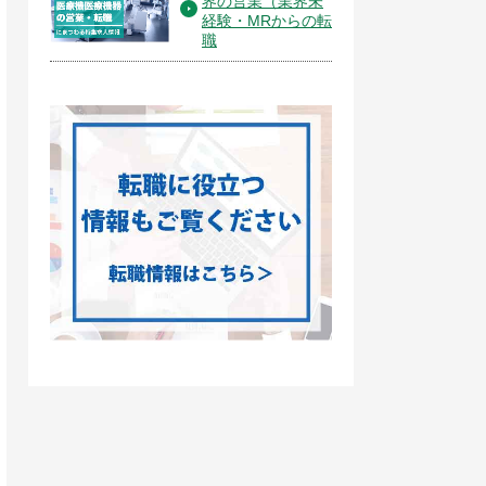
界の営業（業界未
経験・MRからの転
職