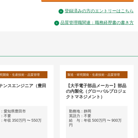
登録済みの方のエントリーはこちら
品質管理職関連：職務経歴書の書き方
究開発・生産技術・品質管理
製造・研究開発・生産技術・品質管理
ナンスエンジニア（豊田
【大手電子部品メーカー】部品
の内製化（グローバルプロジェ
クトマネジメント）
：愛知県豊田市
勤務地：静岡
：不要
英語力：不要
年収 350万円 〜 550万
給 与：年収 500万円 〜 900万
円