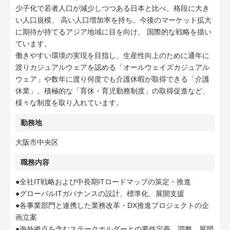
少子化で若者人口が減少しつつある日本と比べ、格段に大き
い人口規模、 高い人口増加率を持ち、今後のマーケット拡大
に期待が持てるアジア地域に目を向け、 国際的な戦略を描い
ています。
働きやすい環境の実現を目指し、生産性向上のために通年に
渡りカジュアルウェアを認める「オールウェイズカジュアル
ウェア」や数年に渡り何度でも介護休暇が取得できる「介護
休業」、積極的な「育休・育児勤務制度」の取得促進など、
様々な制度を取り入れています。
勤務地
大阪市中央区
職務内容
●全社IT戦略および中⾧期ITロードマップの策定・推進
●グローバルITガバナンスの設計、標準化、展開支援
●各事業部門と連携した業務改革・DX推進プロジェクトの企
画立案
●海外拠点を含むステークホルダーとの要件定義、調整、展開