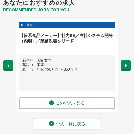
あなたにおすすめの求人
RECOMMENDED JOBS FOR YOU
IT・通信
クリエイ
創業以
【日系食品メーカー】社内SE／自社システム開発
UX 
ー
（内製）／業務改善をリード
勤務地：大阪市内
勤務
英語力：不要
英語
給 与：年収 450万円 〜 850万円
給 与
この求人を見る
求人一覧に戻る