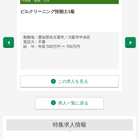
不動産・建築・土木
不動産・
）管理
ビルクリーニング技能士1級
【大阪
ム／年
内
勤務地：愛知県名古屋市／大阪市中央区
勤務
英語力：不要
大阪
給 与：年収 500万円 〜 700万円
区阿
守口
区新
※希
英語
給 与
この求人を見る
求人一覧に戻る
特集求人情報