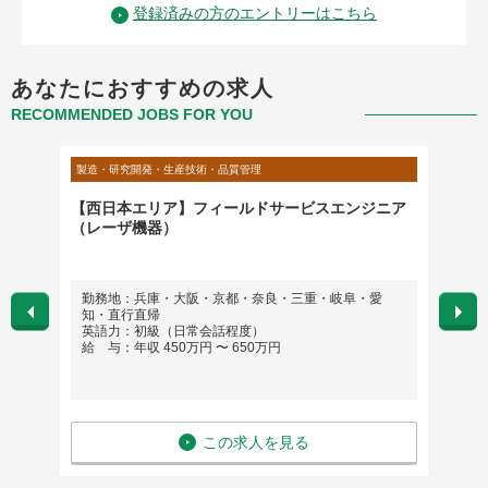
登録済みの方のエントリーはこちら
あなたにおすすめの求人
RECOMMENDED JOBS FOR YOU
製造・研究開発・生産技術・品質管理
製造・研
決する
【西日本エリア】フィールドサービスエンジニア
CQA (C
（レーザ機器）
Mana
古屋市
勤務地：兵庫・大阪・京都・奈良・三重・岐阜・愛
勤務地
知・直行直帰
英語
英語力：初級（日常会話程度）
給 与：
給 与：年収 450万円 〜 650万円
この求人を見る