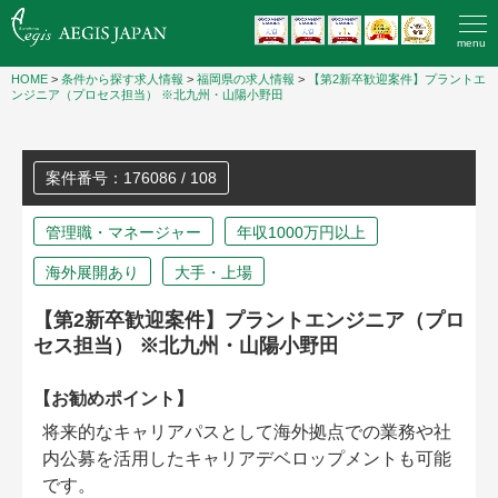
menu
HOME
>
条件から探す求人情報
>
福岡県の求人情報
>
【第2新卒歓迎案件】プラントエ
ンジニア（プロセス担当） ※北九州・山陽小野田
案件番号：176086 / 108
管理職・マネージャー
年収1000万円以上
海外展開あり
大手・上場
【第2新卒歓迎案件】プラントエンジニア（プロ
セス担当） ※北九州・山陽小野田
【お勧めポイント】
将来的なキャリアパスとして海外拠点での業務や社
内公募を活用したキャリアデベロップメントも可能
です。