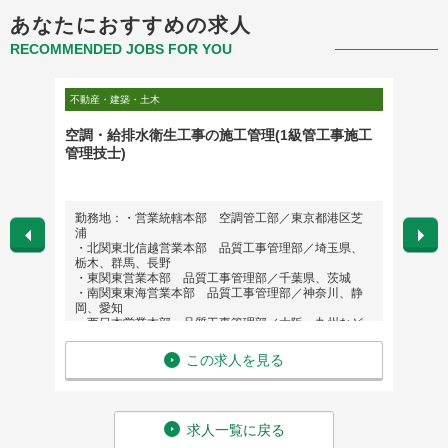
あなたにおすすめの求人
RECOMMENDED JOBS FOR YOU
不動産・建築・土木
不動産・
器のテク
空調・給排水衛生工事の施工管理(1級管工事施工
【施工
管理技士)
イフバ
勤務地：・営業統轄本部 空調管工部／東京都港区芝
勤務
浦
県の
・北関東北信越営業本部 品質工事管理部／埼玉県、
※勤
栃木、群馬、長野
※転
・東関東営業本部 品質工事管理部／千葉県、茨城
英語
・南関東東海営業本部 品質工事管理部／神奈川、静
給 与
岡、愛知
・西日本営業本部 品質工事管理部／大阪・九州など
西日本エリア
※上記他、北海道、東北、沖縄での工事対応出張の可
この求人を見る
能性あり
英語力：不要
給 与：年収 650万円 〜 850万円
求人一覧に戻る