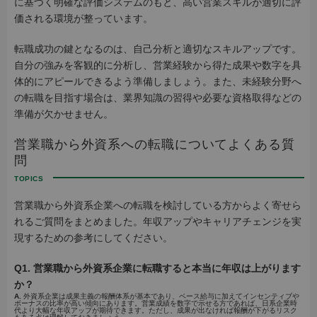
に基づく明確な評価システムのもと、高い営業スキルが適切に評
価される環境が整っています。
転職成功の鍵となるのは、自己分析と適切なスキルアップです。
自分の強みを客観的に分析し、営業経験から得た成果や数字を具
体的にアピールできるよう準備しましょう。また、未経験分野へ
の転職を目指す場合は、業界知識の習得や必要な資格取得などの
準備が欠かせません。
営業職から外資系への転職についてよくある質
問
営業職から外資系企業への転職を検討している方からよく寄せら
れるご質問をまとめました。年収アップやキャリアチェンジを実
現するための参考にしてください。
Q1. 営業職から外資系企業に転職すると本当に年収は上がります
か？
A.
外資系企業は成果主義の報酬体系が基本であり、ベース給与に加えてインセンティブや
ボーナスの比率が高い傾向にあります。営業成績を数字で示せる方であれば、日系企業時
代より大幅な年収アップが期待できます。ただし、成果が出なければ報酬が下がるリスク