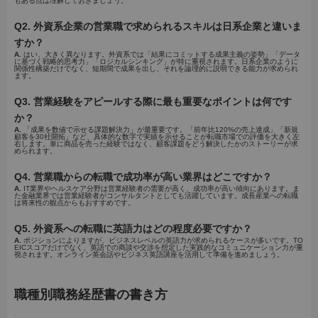
もある点は理解しておきましょう。
Q2. 外資系企業の営業職で求められるスキルは日系企業と違いま
すか？
A.
はい、大きく異なります。外資系では「結果にコミットする成果主義の姿勢」「データ
に基づく戦略的思考力」「ロジカルシンキング」が特に重視されます。日系企業のように
関係性構築だけでなく、短期間で成果を出し、それを論理的に説明できる能力が求められ
ます。
Q3. 営業経験をアピールする際に最も重要なポイントは何です
か？
A.
「成果を数値で示せる課題解決力」が最重要です。「前年比120%の売上達成」「新規
顧客を30社開拓」など、具体的な数字で実績を示せることが転職市場での評価を大きく左
右します。単に商品を売った経験ではなく、顧客課題をどう解決したかのストーリーが求
められます。
Q4. 営業職からの転職で成功率が高い業界はどこですか？
A.
IT業界やヘルスケア分野は営業経験者の需要が高く、成功率が高い傾向にあります。ま
た金融業界では営業経験者がコンサルタントとしても活躍しています。成長産業への転職
は将来性の観点からもおすすめです。
Q5. 外資系への転職に英語力はどの程度必要ですか？
A.
ポジションによりますが、ビジネスレベルの英語力が求められるケースが多いです。TO
EICスコアだけでなく、英語での商談や交渉を想定した実践的なコミュニケーション力が重
視されます。オンライン英会話やビジネス英語講座を活用して準備を進めましょう。
職種別職務経歴書の書き方