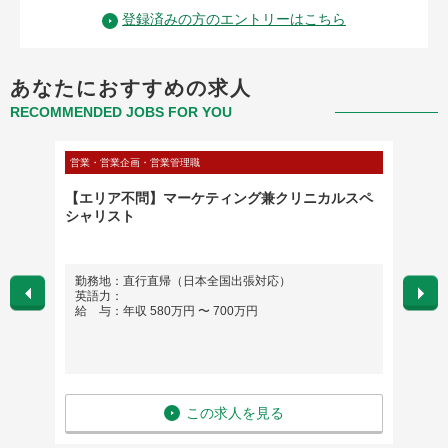
登録済みの方のエントリーはこちら
あなたにおすすめの求人
RECOMMENDED JOBS FOR YOU
営業・営業企画・営業管理職
管理部門
管理か
【エリア不問】マーケティング兼クリニカルスペ
【松戸
シャリスト
析装置
からも
勤務地：直行直帰（日本全国出張対応）
勤務
英語力：
英語
給 与：年収 580万円 〜 700万円
給 与
この求人を見る