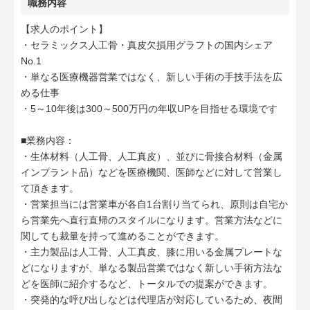
職務内容
【求人のポイント】
・セラミックス人工骨・真皮欠損用グラフトの国内シェア
No.1
・単なる医療機器営業ではなく、新しい手術の手技手法を広
める仕事
・5～10年後は300～500万円の年収UPを目指せる環境です
■業務内容：
・生体材料（人工骨、人工真皮）、並びに骨接合材料（金属
インプラント品）などを医療機関、医師などに対して営業し
て頂きます。
・営業担当には営業車が各自1台割り当てられ、原則は自宅か
ら営業先へ直行直帰のスタイルになります。営業方法などに
関しても裁量を持って進めることができます。
・主力製品は人工骨、人工真皮、膝に用いる金属プレートな
どになりますが、単なる製品営業ではなく新しい手術方法な
どを医師に紹介するなど、トータルでの提案ができます。
・突発的な呼び出しなどは代理店が対応しているため、夜間