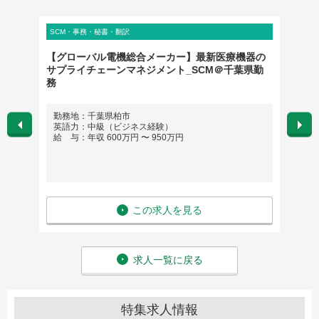
SCM・事務・秘書・翻訳
営業・営
カルス
【グローバル電機総合メーカー】最新医療機器の
【エリ
サプライチェーンマネジメント_SCM＠千葉県勤
シャリ
務
勤務地：千葉県柏市
勤務
英語力：中級（ビジネス経験）
英語
給 与：年収 600万円 〜 950万円
給 与
この求人を見る
求人一覧に戻る
特集求人情報