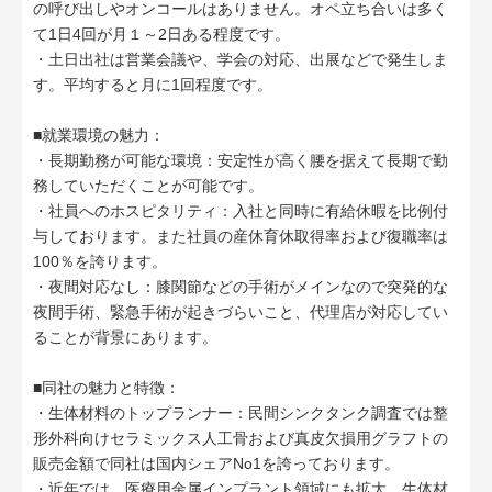
の呼び出しやオンコールはありません。オペ立ち合いは多く
て1日4回が月１～2日ある程度です。
・土日出社は営業会議や、学会の対応、出展などで発生しま
す。平均すると月に1回程度です。
■就業環境の魅力：
・長期勤務が可能な環境：安定性が高く腰を据えて長期で勤
務していただくことが可能です。
・社員へのホスピタリティ：入社と同時に有給休暇を比例付
与しております。また社員の産休育休取得率および復職率は
100％を誇ります。
・夜間対応なし：膝関節などの手術がメインなので突発的な
夜間手術、緊急手術が起きづらいこと、代理店が対応してい
ることが背景にあります。
■同社の魅力と特徴：
・生体材料のトップランナー：民間シンクタンク調査では整
形外科向けセラミックス人工骨および真皮欠損用グラフトの
販売金額で同社は国内シェアNo1を誇っております。
・近年では、医療用金属インプラント領域にも拡大。生体材