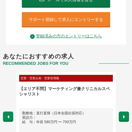
サポート登録して求人にエントリーする
登録済みの方のエントリーはこちら
あなたにおすすめの求人
RECOMMENDED JOBS FOR YOU
営業・営業企画・営業管理職
メディカ
千葉南
【エリア不問】マーケティング兼クリニカルスペ
【関東
実)
シャリスト
川市
勤務地：直行直帰（日本全国出張対応）
勤務
英語力：
英語
給 与：年収 580万円 〜 700万円
給 与