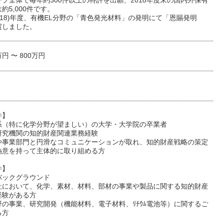
プ全体で毎年約300件以上の特許を出願、2018年度末の国内外保有
約5,000件です。
2018)年度、有機EL分野の「青色発光材料」の発明にて「恩賜発明
賞しました。
万円 〜 800万円
件】
系（特に化学分野が望ましい）の大学・大学院の卒業者
研究機関の知的財産関連業務経験
や事業部門と円滑なコミュニケーションが取れ、知的財産戦略の策定
熱意を持って主体的に取り組める方
件】
バックグラウンド
社において、化学、素材、材料、部材の事業や製品に関する知的財産
経験がある方
野の事業、研究開発（機能材料、電子材料、ﾘﾁｳﾑ電池等）に関するご
る方