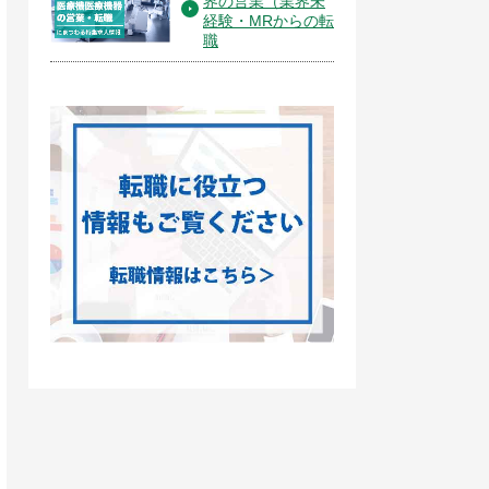
界の営業（業界未
経験・MRからの転
職