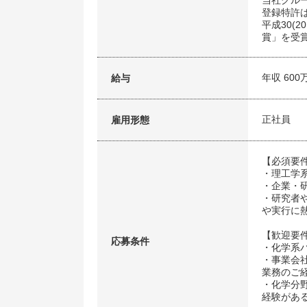
当社グルー
登録特許は
平成30(
賞」を受
年収 600
給与
正社員
雇用形態
【必須要
・理工学
・企業・
・研究者
や実行に
【歓迎要
応募条件
・化学系
・事業会
業務のご
・化学分
経験があ