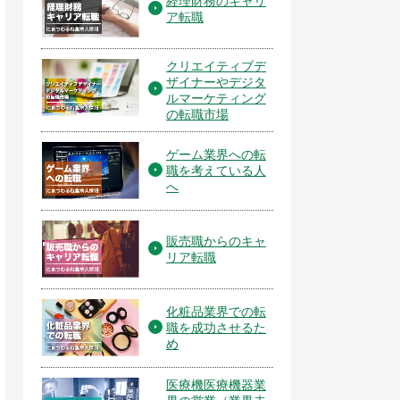
経理財務のキャリ
ア転職
クリエイティブデ
ザイナーやデジタ
ルマーケティング
の転職市場
ゲーム業界への転
職を考えている人
へ
販売職からのキャ
リア転職
化粧品業界での転
職を成功させるた
め
医療機医療機器業