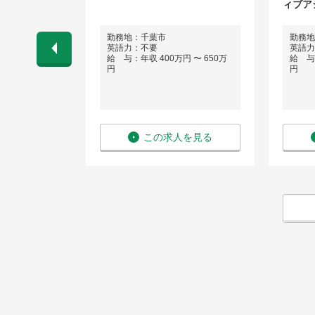
職
ィブア
勤務地：千葉市
勤務地
英語力：不要
英語力
 〜 1,000
給 与：年収 400万円 〜 650万
給 与：
円
円
を見る
この求人を見る