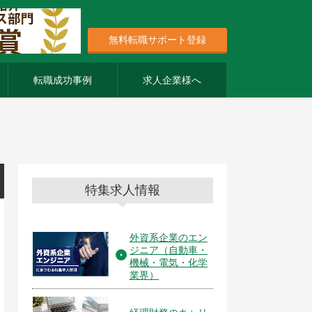
無料転職サポート登録
転職成功事例
求人企業様へ
特集求人情報
外資系企業のエン
ジニア（自動車・
機械・電気・化学
業界）