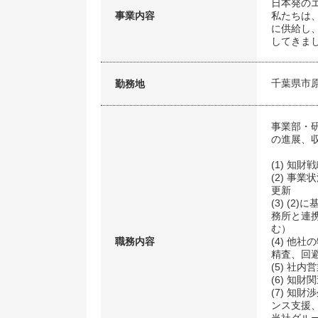
日本発の
事業内容
私たちは
に供給し
してきま
千葉県市
勤務地
事業部・
の進展、
(1) 知
(2) 事
更新
(3) (
務所と連
む）
職務内容
(4) 他
精査、回避
(5) 社
(6) 知
(7) 知
ンス支援