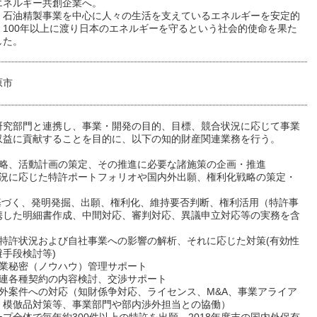
エネルギー共創企業へ。
、石油精製事業を中心に人々の生活を支えているエネルギーを安定的
、100年以上に渡り日本のエネルギーを守るという社会的使命を果た
した。
原市
研究部門と連携し、事業・開発の目的、目標、競合状況に応じて事業
収益に貢献することを目的に、以下の知的財産関連業務を行う。
財戦略、活動計画の策定、その推進に必要な諸施策の企画・推進
業状況に応じた特許ポートフォリオや国内外出願、権利化戦略の策定・
2)に基づく、発明発掘、出願、権利化、維持要否判断、権利活用（特許事
携した明細書作成、中間対応、審判対応、異議申立対応等の実務を含
社の特許状況および自社事業への影響の解析、それに応じた対策(有効性
手段検討等)
内営業秘密（ノウハウ）管理サポート
財関連各種契約の内容検討、交渉サポート
財渉外案件への対応（知財係争対応、ライセンス、M&A、事業アライア
、模倣品対策等、事業部門や部内渉外担当との協働）