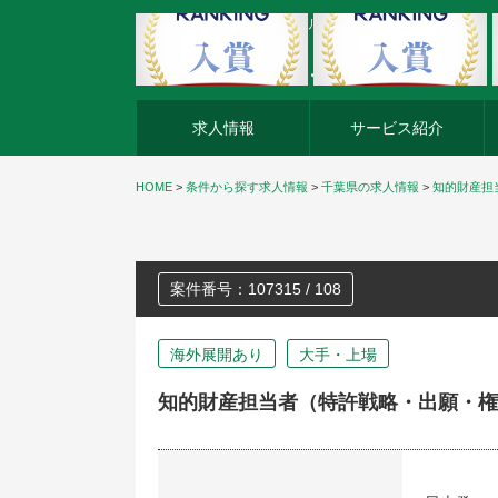
外資系企業の転職・キャリア転職ならアージスジャパン
求人情報
サービス紹介
HOME
>
条件から探す求人情報
>
千葉県の求人情報
>
知的財産担
案件番号：107315 / 108
海外展開あり
大手・上場
知的財産担当者（特許戦略・出願・権