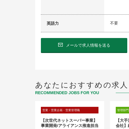
不要
英語力
メールで求人情報を送る
あなたにおすすめの求人
RECOMMENDED JOBS FOR YOU
営業・営業企画・営業管理職
管理部門
/臨床検査・ラ
【次世代ネットスーパー事業】
【大手
析装置メーカ
事業開発/アライアンス推進担当
会社】