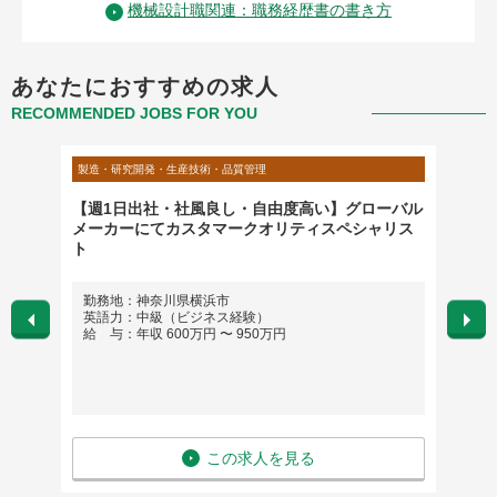
機械設計職関連：職務経歴書の書き方
あなたにおすすめの求人
RECOMMENDED JOBS FOR YOU
製造・研究開発・生産技術・品質管理
製造・研
エンジニ
【週1日出社・社風良し・自由度高い】グローバル
【外資
メーカーにてカスタマークオリティスペシャリス
ア】製
ト
フト勤
勤務地：神奈川県横浜市
勤務地
英語力：中級（ビジネス経験）
給 与：年収 600万円 〜 950万円
・つく
・つく
・関
・各線
※車
※通
マイ
この求人を見る
＜引
※遠