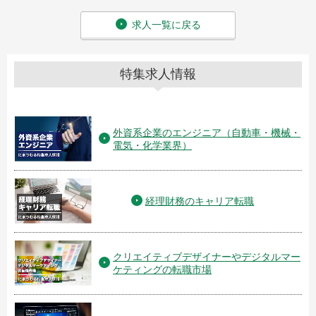
があ
・引
・引
求人一覧に戻る
・不
英語
給 与
特集求人情報
外資系企業のエンジニア（自動車・機械・
電気・化学業界）
経理財務のキャリア転職
クリエイティブデザイナーやデジタルマー
ケティングの転職市場