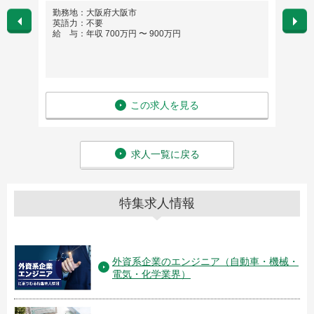
勤務地：大阪府大阪市
勤務
英語力：不要
英語
給 与：年収 700万円 〜 900万円
給 与
この求人を見る
求人一覧に戻る
特集求人情報
外資系企業のエンジニア（自動車・機械・
電気・化学業界）