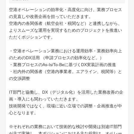
空港オペレーションの効率化・高度化に向け、業務プロセス
の見直しや改善企画を担っていただきます。
空港内の各関係者（航空会社・税関など）と連携しながら、
よりスムーズな運用を実現するためのプロジェクトを推進い
ただくポジションです。
・空港オペレーション業務における運用効率・業務効率向上
のためのDX活用 （申請プロセスの効率化など。）
・業務プロセスのAs-Is/To-Beに基づくDX実装計画の推進
・社内外の関係者（空港内事業者。エアライン、税関等）と
の交渉調整
IT部門と協働し、DX（デジタル化）を活用した業務改善の企
画・導入にも関わっていただきます。
技術開発ではなく、現場に近い立場での調整・企画推進が中
心となります。
※それぞれの業務において技術的な検討や開発は別途IT部門
が主で実施し、本ポジションにおける主な役割は、オペレー