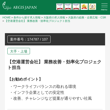
menu
HOME
>
条件から探す求人情報
>
大阪府の求人情報
>
大阪府の総務・企業広報・CSR
>
【空港運営会社】 業務改善・効率化プロジェクト担当
案件番号：174787 / 107
大手・上場
【空港運営会社】 業務改善・効率化プロジェク
ト担当
【お勧めポイント】
・ワークライフバランスの取れる環境
・インフラ企業としての安定性
・改善、チャレンジなど提案が通りやすい社風