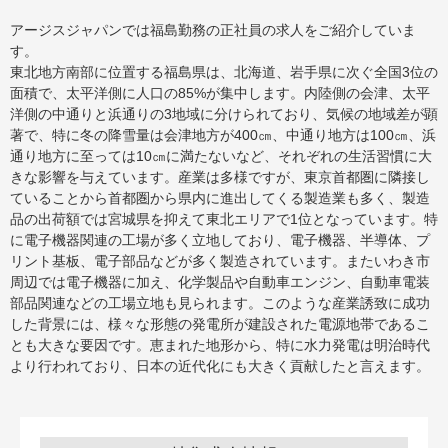
アージスジャパンでは福島勤務の正社員の求人をご紹介していま
す。
東北地方南部に位置する福島県は、北海道、岩手県に次ぐ全国3位の
面積で、太平洋側に人口の85%が集中します。内陸側の会津、太平
洋側の中通りと浜通りの3地域に分けられており、気候の地域差が顕
著で、特に冬の降雪量は会津地方が400㎝、中通り地方は100㎝、浜
通り地方に至っては10㎝に満たないなど、それぞれの生活習慣に大
きな影響を与えています。産業は多様ですが、東京首都圏に隣接し
ていることから首都圏から県内に進出してくる製造業も多く、製造
品の出荷額では宮城県を抑えて東北エリアで1位となっています。特
に電子機器関連の工場が多く立地しており、電子機器、半導体、プ
リント基板、電子部品などが多く製造されています。またいわき市
周辺では電子機器に加え、化学製品や自動車エンジン、自動車電装
部品関連などの工場立地も見られます。このような産業誘致に成功
した背景には、様々な形態の発電所が建設された電源地帯であるこ
とも大きな要因です。恵まれた地形から、特に水力発電は明治時代
より行われており、日本の近代化にも大きく貢献したと言えます。