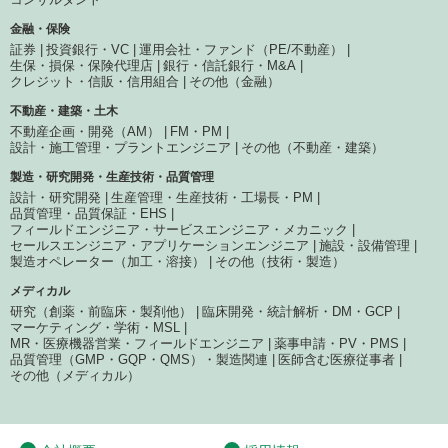
金融・保険
証券
投資銀行・VC
運用会社・ファンド（PE/不動産）
生保・損保・保険代理店
銀行・信託銀行・M&A
クレジット・信販・信用組合
その他（金融）
不動産・建築・土木
不動産企画・開発（AM）
FM・PM
設計・施工管理・プラントエンジニア
その他（不動産・建築）
製造・研究開発・生産技術・品質管理
設計・研究開発
生産管理・生産技術・工場長・PM
品質管理・品質保証・EHS
フィールドエンジニア・サービスエンジニア・メカニック
セールスエンジニア・アプリケーションエンジニア
施設・設備管理
製造オペレーター（加工・溶接）
その他（技術・製造）
メディカル
研究（創薬・前臨床・製剤他）
臨床開発・統計解析・DM・GCP
マーケティング・学術・MSL
MR・医療機器営業・フィールドエンジニア
薬事申請・PV・PMS
品質管理（GMP・GQP・QMS）・製造関連
医師含む医療従事者
その他（メディカル）