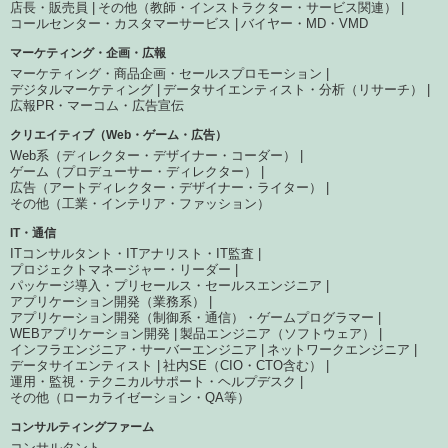
店長・販売員
その他（教師・インストラクター・サービス関連）
コールセンター・カスタマーサービス
バイヤー・MD・VMD
マーケティング・企画・広報
マーケティング・商品企画・セールスプロモーション
デジタルマーケティング
データサイエンティスト・分析（リサーチ）
広報PR・マーコム・広告宣伝
クリエイティブ（Web・ゲーム・広告）
Web系（ディレクター・デザイナー・コーダー）
ゲーム（プロデューサー・ディレクター）
広告（アートディレクター・デザイナー・ライター）
その他（工業・インテリア・ファッション）
IT・通信
ITコンサルタント・ITアナリスト・IT監査
プロジェクトマネージャー・リーダー
パッケージ導入・プリセールス・セールスエンジニア
アプリケーション開発（業務系）
アプリケーション開発（制御系・通信）・ゲームプログラマー
WEBアプリケーション開発
製品エンジニア（ソフトウェア）
インフラエンジニア・サーバーエンジニア
ネットワークエンジニア
データサイエンティスト
社内SE（CIO・CTO含む）
運用・監視・テクニカルサポート・ヘルプデスク
その他（ローカライゼーション・QA等）
コンサルティングファーム
コンサルタント