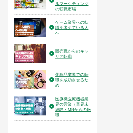
ルマーケティング
の転職市場
ゲーム業界への転
職を考えている人
へ
販売職からのキャ
リア転職
化粧品業界での転
職を成功させるた
め
医療機医療機器業
界の営業（業界未
経験・MRからの転
職