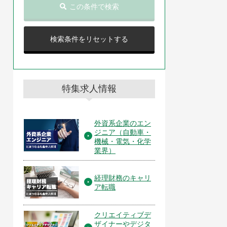
この条件で検索
検索条件をリセットする
特集求人情報
外資系企業のエン
ジニア（自動車・
機械・電気・化学
業界）
経理財務のキャリ
ア転職
クリエイティブデ
ザイナーやデジタ