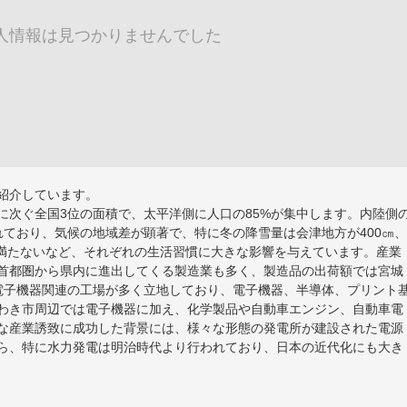
人情報は見つかりませんでした
紹介しています。
に次ぐ全国3位の面積で、太平洋側に人口の85%が集中します。内陸側
ており、気候の地域差が顕著で、特に冬の降雪量は会津地方が400㎝、
に満たないなど、それぞれの生活習慣に大きな影響を与えています。産業
首都圏から県内に進出してくる製造業も多く、製造品の出荷額では宮城
電子機器関連の工場が多く立地しており、電子機器、半導体、プリント
わき市周辺では電子機器に加え、化学製品や自動車エンジン、自動車電
な産業誘致に成功した背景には、様々な形態の発電所が建設された電源
ら、特に水力発電は明治時代より行われており、日本の近代化にも大き