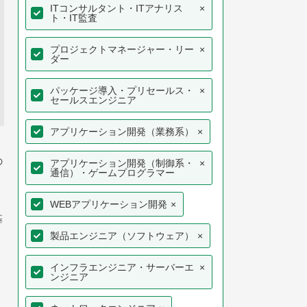
ITコンサルタント・ITアナリス
×
ト・IT監査
プロジェクトマネージャー・リー
×
ダー
パッケージ導入・プリセールス・
×
セールスエンジニア
アプリケーション開発（業務系）
×
の
アプリケーション開発（制御系・
×
通信）・ゲームプログラマー
WEBアプリケーション開発
×
基
製品エンジニア（ソフトウェア）
×
インフラエンジニア・サーバーエ
×
ンジニア