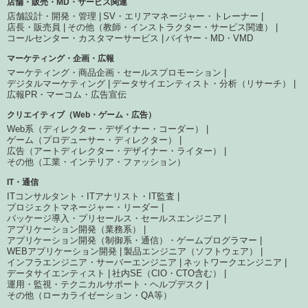
店舗・販売・MD・サービス関連
店舗設計・開発・管理
SV・エリアマネージャー・トレーナー
店長・販売員
その他（教師・インストラクター・サービス関連）
コールセンター・カスタマーサービス
バイヤー・MD・VMD
マーケティング・企画・広報
マーケティング・商品企画・セールスプロモーション
デジタルマーケティング
データサイエンティスト・分析（リサーチ）
広報PR・マーコム・広告宣伝
クリエイティブ（Web・ゲーム・広告）
Web系（ディレクター・デザイナー・コーダー）
ゲーム（プロデューサー・ディレクター）
広告（アートディレクター・デザイナー・ライター）
その他（工業・インテリア・ファッション）
IT・通信
ITコンサルタント・ITアナリスト・IT監査
プロジェクトマネージャー・リーダー
パッケージ導入・プリセールス・セールスエンジニア
アプリケーション開発（業務系）
アプリケーション開発（制御系・通信）・ゲームプログラマー
WEBアプリケーション開発
製品エンジニア（ソフトウェア）
インフラエンジニア・サーバーエンジニア
ネットワークエンジニア
データサイエンティスト
社内SE（CIO・CTO含む）
運用・監視・テクニカルサポート・ヘルプデスク
その他（ローカライゼーション・QA等）