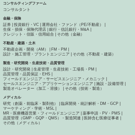
コンサルティングファーム
コンサルタント
金融・保険
証券
投資銀行・VC
運用会社・ファンド（PE/不動産）
生保・損保・保険代理店
銀行・信託銀行・M&A
クレジット・信販・信用組合
その他（金融）
不動産・建築・土木
不動産企画・開発（AM）
FM・PM
設計・施工管理・プラントエンジニア
その他（不動産・建築）
製造・研究開発・生産技術・品質管理
設計・研究開発
生産管理・生産技術・工場長・PM
品質管理・品質保証・EHS
フィールドエンジニア・サービスエンジニア・メカニック
セールスエンジニア・アプリケーションエンジニア
施設・設備管理
製造オペレーター（加工・溶接）
その他（技術・製造）
メディカル
研究（創薬・前臨床・製剤他）
臨床開発・統計解析・DM・GCP
マーケティング・学術・MSL
MR・医療機器営業・フィールドエンジニア
薬事申請・PV・PMS
品質管理（GMP・GQP・QMS）・製造関連
医師含む医療従事者
その他（メディカル）