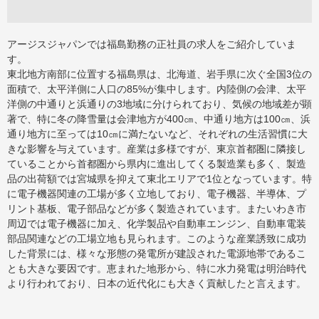
アージスジャパンでは福島勤務の正社員の求人をご紹介していま
す。
東北地方南部に位置する福島県は、北海道、岩手県に次ぐ全国3位の
面積で、太平洋側に人口の85%が集中します。内陸側の会津、太平
洋側の中通りと浜通りの3地域に分けられており、気候の地域差が顕
著で、特に冬の降雪量は会津地方が400㎝、中通り地方は100㎝、浜
通り地方に至っては10㎝に満たないなど、それぞれの生活習慣に大
きな影響を与えています。産業は多様ですが、東京首都圏に隣接し
ていることから首都圏から県内に進出してくる製造業も多く、製造
品の出荷額では宮城県を抑えて東北エリアで1位となっています。特
に電子機器関連の工場が多く立地しており、電子機器、半導体、プ
リント基板、電子部品などが多く製造されています。またいわき市
周辺では電子機器に加え、化学製品や自動車エンジン、自動車電装
部品関連などの工場立地も見られます。このような産業誘致に成功
した背景には、様々な形態の発電所が建設された電源地帯であるこ
とも大きな要因です。恵まれた地形から、特に水力発電は明治時代
より行われており、日本の近代化にも大きく貢献したと言えます。