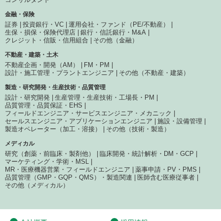
金融・保険
証券
投資銀行・VC
運用会社・ファンド（PE/不動産）
生保・損保・保険代理店
銀行・信託銀行・M&A
クレジット・信販・信用組合
その他（金融）
不動産・建築・土木
不動産企画・開発（AM）
FM・PM
設計・施工管理・プラントエンジニア
その他（不動産・建築）
製造・研究開発・生産技術・品質管理
設計・研究開発
生産管理・生産技術・工場長・PM
品質管理・品質保証・EHS
フィールドエンジニア・サービスエンジニア・メカニック
セールスエンジニア・アプリケーションエンジニア
施設・設備管理
製造オペレーター（加工・溶接）
その他（技術・製造）
メディカル
研究（創薬・前臨床・製剤他）
臨床開発・統計解析・DM・GCP
マーケティング・学術・MSL
MR・医療機器営業・フィールドエンジニア
薬事申請・PV・PMS
品質管理（GMP・GQP・QMS）・製造関連
医師含む医療従事者
その他（メディカル）