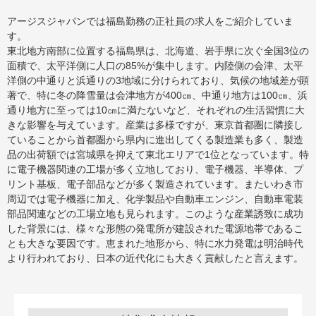
アージスジャパンでは福島勤務の正社員の求人をご紹介していま
す。
東北地方南部に位置する福島県は、北海道、岩手県に次ぐ全国3位の
面積で、太平洋側に人口の85%が集中します。内陸側の会津、太平
洋側の中通りと浜通りの3地域に分けられており、気候の地域差が顕
著で、特に冬の降雪量は会津地方が400㎝、中通り地方は100㎝、浜
通り地方に至っては10㎝に満たないなど、それぞれの生活習慣に大
きな影響を与えています。産業は多様ですが、東京首都圏に隣接し
ていることから首都圏から県内に進出してくる製造業も多く、製造
品の出荷額では宮城県を抑えて東北エリアで1位となっています。特
に電子機器関連の工場が多く立地しており、電子機器、半導体、プ
リント基板、電子部品などが多く製造されています。またいわき市
周辺では電子機器に加え、化学製品や自動車エンジン、自動車電装
部品関連などの工場立地も見られます。このような産業誘致に成功
した背景には、様々な形態の発電所が建設された電源地帯であるこ
とも大きな要因です。恵まれた地形から、特に水力発電は明治時代
より行われており、日本の近代化にも大きく貢献したと言えます。