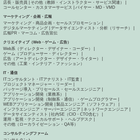
店長・販売員
その他（教師・インストラクター・サービス関連）
コールセンター・カスタマーサービス
バイヤー・MD・VMD
マーケティング・企画・広報
マーケティング・商品企画・セールスプロモーション
デジタルマーケティング
データサイエンティスト・分析（リサーチ）
広報PR・マーコム・広告宣伝
クリエイティブ（Web・ゲーム・広告）
Web系（ディレクター・デザイナー・コーダー）
ゲーム（プロデューサー・ディレクター）
広告（アートディレクター・デザイナー・ライター）
その他（工業・インテリア・ファッション）
IT・通信
ITコンサルタント・ITアナリスト・IT監査
プロジェクトマネージャー・リーダー
パッケージ導入・プリセールス・セールスエンジニア
アプリケーション開発（業務系）
アプリケーション開発（制御系・通信）・ゲームプログラマー
WEBアプリケーション開発
製品エンジニア（ソフトウェア）
インフラエンジニア・サーバーエンジニア
ネットワークエンジニア
データサイエンティスト
社内SE（CIO・CTO含む）
運用・監視・テクニカルサポート・ヘルプデスク
その他（ローカライゼーション・QA等）
コンサルティングファーム
コンサルタント