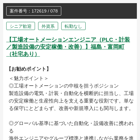
案件番号：172619 / 078
シニア歓迎
外資系
転勤なし
【工場オートメーションエンジニア（PLC・計装
／製造設備の安定稼働・改善）】福島・富岡町
（社宅あり）
【お勧めポイント】
＜魅力ポイント＞
◎工場オートメーションの中核を担うポジション
製造設備の電気・計装・自動化を横断的に担当し、工場
の安定稼働と生産性向上を支える重要な役割です。単な
る保守にとどまらず、改善や新規導入にも関与します。
◎グローバル基準に基づいた自動化・設備改善に携われ
る
海外エンジニアやグループ標準と連携しながら業務を進