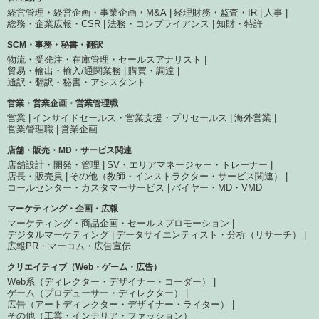
経営管理・経営企画・事業企画・M&A
経理財務・監査・IR
人事
総務・企業広報・CSR
法務・コンプライアンス
知財・特許
SCM・事務・秘書・翻訳
物流・受発注・在庫管理・セールスアナリスト
貿易・輸出・輸入/通関業務
購買・調達
通訳・翻訳・秘書・アシスタント
営業・営業企画・営業管理職
営業
インサイドセールス・営業支援・プリセールス
海外営業
営業管理職
営業企画
店舗・販売・MD・サービス関連
店舗設計・開発・管理
SV・エリアマネージャー・トレーナー
店長・販売員
その他（教師・インストラクター・サービス関連）
コールセンター・カスタマーサービス
バイヤー・MD・VMD
マーケティング・企画・広報
マーケティング・商品企画・セールスプロモーション
デジタルマーケティング
データサイエンティスト・分析（リサーチ）
広報PR・マーコム・広告宣伝
クリエイティブ（Web・ゲーム・広告）
Web系（ディレクター・デザイナー・コーダー）
ゲーム（プロデューサー・ディレクター）
広告（アートディレクター・デザイナー・ライター）
その他（工業・インテリア・ファッション）