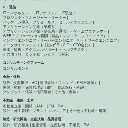
IT・通信
ITコンサルタント・ITアナリスト・IT監査
プロジェクトマネージャー・リーダー
パッケージ導入・プリセールス・セールスエンジニア
アプリケーション開発（業務系）
アプリケーション開発（制御系・通信）・ゲームプログラマー
WEBアプリケーション開発
製品エンジニア（ソフトウェア）
インフラエンジニア・サーバーエンジニア
ネットワークエンジニア
データサイエンティスト
社内SE（CIO・CTO含む）
運用・監視・テクニカルサポート・ヘルプデスク
その他（ローカライゼーション・QA等）
コンサルティングファーム
コンサルタント
金融・保険
証券
投資銀行・VC
運用会社・ファンド（PE/不動産）
生保・損保・保険代理店
銀行・信託銀行・M&A
クレジット・信販・信用組合
その他（金融）
不動産・建築・土木
不動産企画・開発（AM）
FM・PM
設計・施工管理・プラントエンジニア
その他（不動産・建築）
製造・研究開発・生産技術・品質管理
設計・研究開発
生産管理・生産技術・工場長・PM