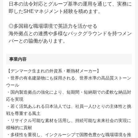
日本の法令対応とグループ基準の運用を通じて、実務に
即したSHEマネジメント経験を積めます。
◎多国籍な職場環境で英語力を活かせる
海外拠点との連携や多様なバックグラウンドを持つメン
バーとの協働があります。
事業内容
【デンマーク生まれの外資系・断熱材メーカー】
・世界の有名建築物にも採用される、世界水準の高品質ストーン
ウール
・国内製造拠点の強化により、短期間・短納期での柔軟な納品対
応を実現
・若く活気あふれる日本法人では、社員一人ひとりの主体性と挑
戦を尊重する風土
・リサイクル可能な素材を活用し、持続可能な未来社会の実現に
積極的に貢献
・多様性を重視し、インクルーシブで国際色豊かな職場環境を推