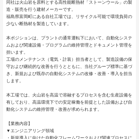
同社は火山岩を原料とする高性能断熱材「ストーンウール」の製
造・販売を行う建材メーカーです。
福島県富岡町にある自社工場では、リサイクル可能で環境負荷の
少ない断熱材を製造しています。
本ポジションは、プラントの通常運転下において、自動化システ
ムおよび関連設備・プログラムの維持管理とドキュメント管理を
担います。
工場のメンテナンス（電気・計装）担当者として、製造設備の保
守および継続的な改善を行うとともに、当社グループ標準に基づ
き、新規および既存の自動化システムの改修・改善・導入を担当
します。
本工場では、火山岩を高温で溶融するプロセスを含む生産設備を
有しており、高温環境下での安定稼働を前提とした設備および自
動化システムの維持管理・改善が求められます。
【業務内容】
▼エンジニアリング領域
・新規導入に向けた自動化フレームワークおよび関連プロセスに