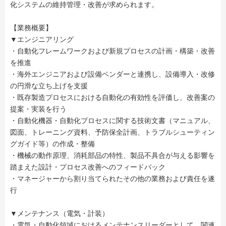
化システムの維持管理・改善が求められます。
【業務概要】
▼エンジニアリング
・自動化フレームワークおよび新規プロセスの計画・構築・改善
を推進
・海外エンジニアおよび設備ベンダーと連携し、設備導入・改修
の円滑な立ち上げを支援
・既存製造プロセスにおける自動化の有効性を評価し、改善案の
提案・実装を行う
・自動化機器・自動化プロセスに関する技術文書（マニュアル、
図面、トレーニング資料、予防保全計画、トラブルシューティン
グガイド等）の作成・整備
・機械の動作原理、消耗部品の特性、製品不具合が与える影響を
踏まえた設計・プロセス改善へのフィードバック
・マネージャーから割り当てられたその他の業務および責任を遂
行
▼メンテナンス（電気・計装）
・電気・自動化領域におけるメンテナンスリーダーとして、関連