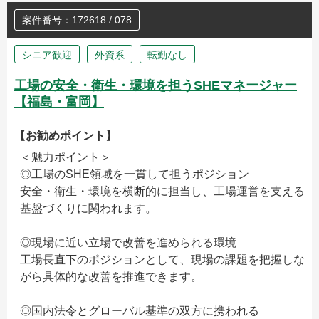
案件番号：172618 / 078
シニア歓迎
外資系
転勤なし
工場の安全・衛生・環境を担うSHEマネージャー
【福島・富岡】
【お勧めポイント】
＜魅力ポイント＞
◎工場のSHE領域を一貫して担うポジション
安全・衛生・環境を横断的に担当し、工場運営を支える
基盤づくりに関われます。
◎現場に近い立場で改善を進められる環境
工場長直下のポジションとして、現場の課題を把握しな
がら具体的な改善を推進できます。
◎国内法令とグローバル基準の双方に携われる