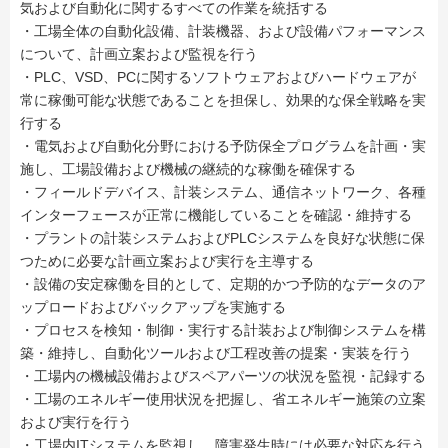
気および自動化に関するすべての作業を統括する
・工場全体の自動化設備、計装機器、および設備パフォーマンス
について、計画立案および監視を行う
・PLC、VSD、PCに関するソフトウェアおよびハードウェアが
常に稼働可能な状態であることを担保し、効果的な保全戦略を実
行する
・電気および自動化分野における予防保全プログラムを計画・実
施し、工場設備および機械の継続的な稼働を確保する
・フィールドデバイス、計装システム、通信ネットワーク、各種
インターフェースが正常に機能していることを確認・維持する
・プラントの計装システムおよびPLCシステムを良好な状態に保
つために必要な計画立案および実行を主導する
・設備の安定稼働を目的として、定期的かつ予防的なデータのア
ップロードおよびバックアップを実施する
・プロセスを検知・制御・実行する計装および制御システムを構
築・維持し、自動化ツールおよび工程改善の提案・実装を行う
・工場内の機械設備およびスペアパーツの状況を監視・記録する
・工場のエネルギー使用状況を把握し、省エネルギー施策の立案
および実行を行う
・工場内ITシステムを監視し、障害発生時には必要な対応を行う