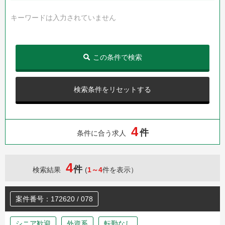
キーワードは入力されていません
この条件で検索
検索条件をリセットする
4
件
条件に合う求人
4
件
検索結果
(
1～4
件を表示）
案件番号：172620 / 078
シニア歓迎
外資系
転勤なし