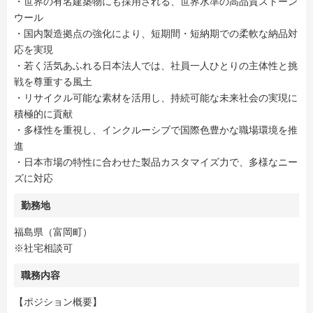
・世界の有名建築物にも採用される、世界水準の高品質ストーン
ウール
・国内製造拠点の強化により、短期間・短納期での柔軟な納品対
応を実現
・若く活気あふれる日本法人では、社員一人ひとりの主体性と挑
戦を尊重する風土
・リサイクル可能な素材を活用し、持続可能な未来社会の実現に
積極的に貢献
・多様性を重視し、インクルーシブで国際色豊かな職場環境を推
進
・日本市場の特性に合わせた製品カスタマイズ力で、多様なニー
ズに対応
勤務地
福島県（富岡町）
※社宅相談可
職務内容
【ポジション概要】