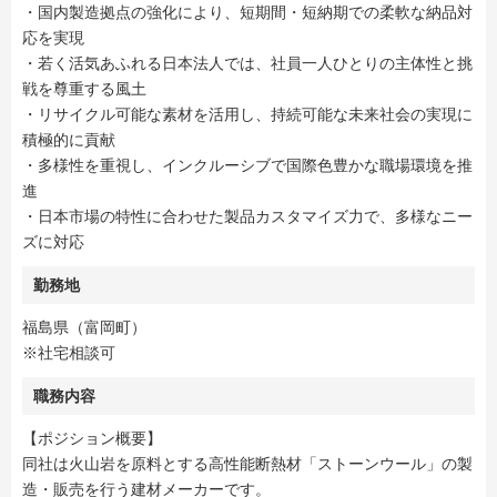
・国内製造拠点の強化により、短期間・短納期での柔軟な納品対
応を実現
・若く活気あふれる日本法人では、社員一人ひとりの主体性と挑
戦を尊重する風土
・リサイクル可能な素材を活用し、持続可能な未来社会の実現に
積極的に貢献
・多様性を重視し、インクルーシブで国際色豊かな職場環境を推
進
・日本市場の特性に合わせた製品カスタマイズ力で、多様なニー
ズに対応
勤務地
福島県（富岡町）
※社宅相談可
職務内容
【ポジション概要】
同社は火山岩を原料とする高性能断熱材「ストーンウール」の製
造・販売を行う建材メーカーです。