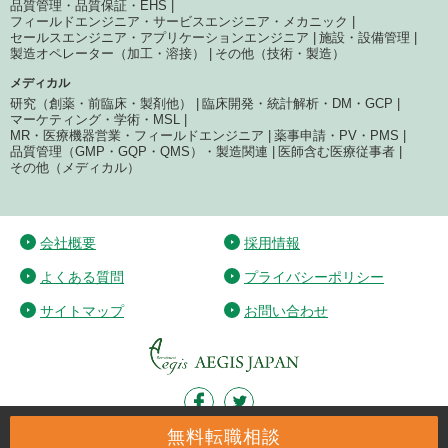
品質管理・品質保証・EHS
フィールドエンジニア・サービスエンジニア・メカニック
セールスエンジニア・アプリケーションエンジニア
施設・設備管理
製造オペレーター（加工・溶接）
その他（技術・製造）
メディカル
研究（創薬・前臨床・製剤他）
臨床開発・統計解析・DM・GCP
マーケティング・学術・MSL
MR・医療機器営業・フィールドエンジニア
薬事申請・PV・PMS
品質管理（GMP・GQP・QMS）・製造関連
医師含む医療従事者
その他（メディカル）
会社概要
採用情報
よくある質問
プライバシーポリシー
サイトマップ
お問い合わせ
無料転職相談
Copyright c Aegis Japan Co.,Ltd. All Right Reserved.