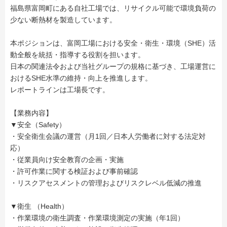
福島県富岡町にある自社工場では、リサイクル可能で環境負荷の
少ない断熱材を製造しています。
本ポジションは、富岡工場における安全・衛生・環境（SHE）活
動全般を統括・指導する役割を担います。
日本の関連法令および当社グループの規格に基づき、工場運営に
おけるSHE水準の維持・向上を推進します。
レポートラインは工場長です。
【業務内容】
▼安全（Safety）
・安全衛生会議の運営（月1回／日本人労働者に対する法定対
応）
・従業員向け安全教育の企画・実施
・許可作業に関する検証および事前確認
・リスクアセスメントの管理およびリスクレベル低減の推進
▼衛生 （Health）
・作業環境の衛生調査・作業環境測定の実施（年1回）