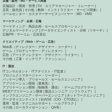
店舗・販売・MD・サービス関連
店舗設計・開発・管理
SV・エリアマネージャー・トレーナー
店長・販売員
その他（教師・インストラクター・サービス関連）
コールセンター・カスタマーサービス
バイヤー・MD・VMD
マーケティング・企画・広報
マーケティング・商品企画・セールスプロモーション
デジタルマーケティング
データサイエンティスト・分析（リサーチ）
広報PR・マーコム・広告宣伝
クリエイティブ（Web・ゲーム・広告）
Web系（ディレクター・デザイナー・コーダー）
ゲーム（プロデューサー・ディレクター）
広告（アートディレクター・デザイナー・ライター）
その他（工業・インテリア・ファッション）
IT・通信
ITコンサルタント・ITアナリスト・IT監査
プロジェクトマネージャー・リーダー
パッケージ導入・プリセールス・セールスエンジニア
アプリケーション開発（業務系）
アプリケーション開発（制御系・通信）・ゲームプログラマー
WEBアプリケーション開発
製品エンジニア（ソフトウェア）
インフラエンジニア・サーバーエンジニア
ネットワークエンジニア
データサイエンティスト
社内SE（CIO・CTO含む）
運用・監視・テクニカルサポート・ヘルプデスク
その他（ローカライゼーション・QA等）