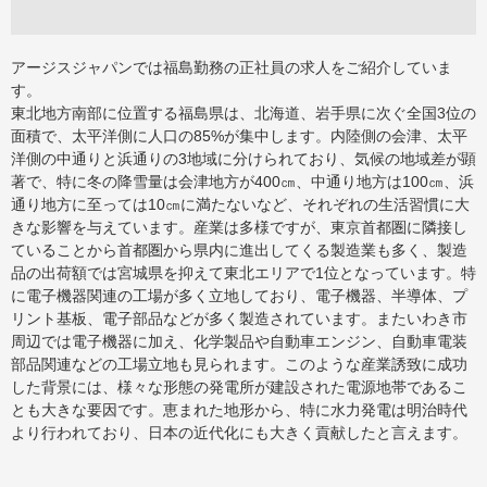
アージスジャパンでは福島勤務の正社員の求人をご紹介していま
す。
東北地方南部に位置する福島県は、北海道、岩手県に次ぐ全国3位の
面積で、太平洋側に人口の85%が集中します。内陸側の会津、太平
洋側の中通りと浜通りの3地域に分けられており、気候の地域差が顕
著で、特に冬の降雪量は会津地方が400㎝、中通り地方は100㎝、浜
通り地方に至っては10㎝に満たないなど、それぞれの生活習慣に大
きな影響を与えています。産業は多様ですが、東京首都圏に隣接し
ていることから首都圏から県内に進出してくる製造業も多く、製造
品の出荷額では宮城県を抑えて東北エリアで1位となっています。特
に電子機器関連の工場が多く立地しており、電子機器、半導体、プ
リント基板、電子部品などが多く製造されています。またいわき市
周辺では電子機器に加え、化学製品や自動車エンジン、自動車電装
部品関連などの工場立地も見られます。このような産業誘致に成功
した背景には、様々な形態の発電所が建設された電源地帯であるこ
とも大きな要因です。恵まれた地形から、特に水力発電は明治時代
より行われており、日本の近代化にも大きく貢献したと言えます。