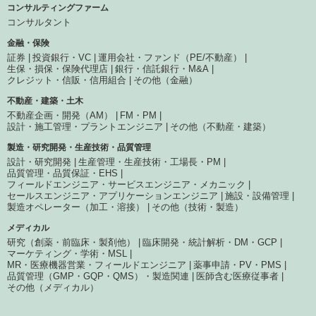
コンサルティングファーム
コンサルタント
金融・保険
証券
投資銀行・VC
運用会社・ファンド（PE/不動産）
生保・損保・保険代理店
銀行・信託銀行・M&A
クレジット・信販・信用組合
その他（金融）
不動産・建築・土木
不動産企画・開発（AM）
FM・PM
設計・施工管理・プラントエンジニア
その他（不動産・建築）
製造・研究開発・生産技術・品質管理
設計・研究開発
生産管理・生産技術・工場長・PM
品質管理・品質保証・EHS
フィールドエンジニア・サービスエンジニア・メカニック
セールスエンジニア・アプリケーションエンジニア
施設・設備管理
製造オペレーター（加工・溶接）
その他（技術・製造）
メディカル
研究（創薬・前臨床・製剤他）
臨床開発・統計解析・DM・GCP
マーケティング・学術・MSL
MR・医療機器営業・フィールドエンジニア
薬事申請・PV・PMS
品質管理（GMP・GQP・QMS）・製造関連
医師含む医療従事者
その他（メディカル）