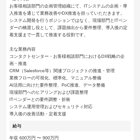
お客様相談部門の企画管理組織にて、ITシステムの企画・導
入推進を通じて業務改善やDX推進を担っていただきます。
システム開発を行うポジションではなく、現場部門とITベン
ダーの橋渡し役として、課題抽出から要件整理、導入後の定
着支援まで一貫して推進する役割です。
主な業務内容
コンタクトセンター・お客様相談部門におけるDX戦略の企
画・推進
CRM（Salesforce等）関連プロジェクトの推進・管理
業務フローの可視化、標準化、マニュアル整備
AI活用に向けた要件整理、PoC推進、データ整備
現場部門へのヒアリングおよび課題整理
ITベンダーとの要件調整・折衝
システム運用管理およびセキュリティ対応
導入後の改善活動・定着支援
給与
年収 600万円 〜 900万円