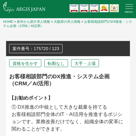
menu
HOME
>
条件から探す求人情報
>
大阪府の求人情報
>
お客様相談部門のDX推進・シス
テム企画（CRM／AI活用）
案件番号：175720 / 123
資格を生かす
転勤なし
大手・上場
お客様相談部門のDX推進・システム企画
（CRM／AI活用）
【お勧めポイント】
① DX推進の中核として大きな裁量を持てる
お客様相談部門全体のIT・AI活用を推進するポジシ
ョンです。業務改善だけでなく、組織全体の変革に
関わることができます。