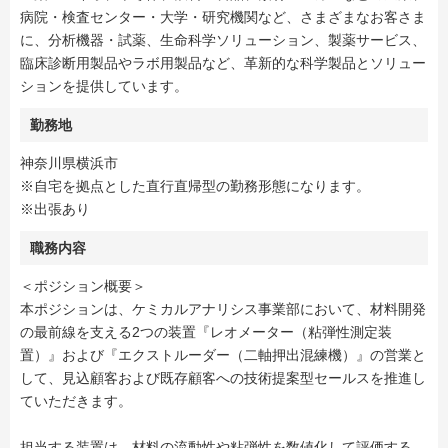
病院・検査センター・大学・研究機関など、さまざまなお客さま
に、分析機器・試薬、生命科学ソリューション、製薬サービス、
臨床診断用製品やラボ用製品など、革新的な科学製品とソリュー
ションを提供しています。
勤務地
神奈川県横浜市
※自宅を拠点とした直行直帰型の勤務形態になります。
※出張あり
職務内容
＜ポジション概要＞
本ポジションは、ケミカルアナリシス事業部において、材料開発
の最前線を支える2つの装置『レオメーター（粘弾性測定装
置）』および『エクストルーダー（二軸押出混練機）』の営業と
して、見込顧客および既存顧客への技術提案型セールスを推進し
ていただきます。
担当する装置は、材料の流動性や粘弾性を数値化して評価する