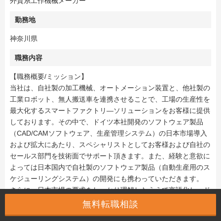
外資系工作機械メーカー
勤務地
神奈川県
職務内容
【職務概要/ミッション】
当社は、自社製の加工機械、オートメーション装置と、他社製の
工業ロボット、無人搬送車を連携させることで、工場の生産性を
最大化するスマートファクトリ―ソリューションをお客様に提供
しております。その中で、ドイツ本社開発のソフトウェア製品
（CAD/CAMソフトウェア、生産管理システム）の日本市場導入
および拡大にあたり、スペシャリストとしてお客様および自社の
セールス部門を技術面でサポート頂きます。また、経験と意欲に
よっては日本国内で自社製のソフトウェア製品（自動生産用のス
ケジューリングシステム）の開発にも携わっていただきます。
さらに、日本市場の要求をしっかり理解したうえで言語化し、ド
イツ本社と連携しながらより日本市場にフィットできるようなス
無料転職相談
マートファクトリーソリューションに進化させていただきます。