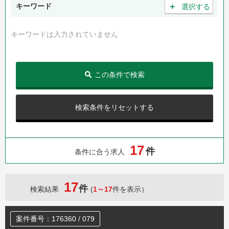
＋
キーワード
選択する
キーワードは入力されていません
この条件で検索
検索条件をリセットする
1
7
件
条件に合う求人
17
件
検索結果
(
1～17
件を表示）
案件番号：176360 / 079