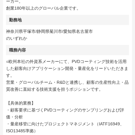
ーカー。
創業180年以上のグローバル企業です。
勤務地
神奈川県平塚市/静岡県菊川市/愛知県名古屋市
のいずれか
職務内容
○欧州本社の外資系メーカーにて、PVDコーティング技術を活用
した顧客向けアプリケーション開発・量産化をリードいただきま
す。
営業・グローバルチーム・R&Dと連携し、顧客の生産性向上・品
質改善に直結する技術支援を担うポジションです。
【具体的業務】
・顧客要求に基づくPVDコーティングのサンプリングおよび評
価・分析
・量産移管に向けたプロジェクトマネジメント（IATF16949、
ISO13485準拠）