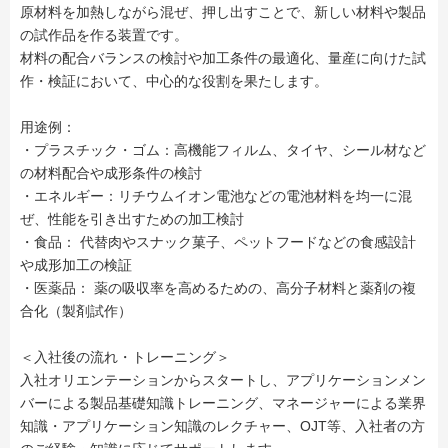
原材料を加熱しながら混ぜ、押し出すことで、新しい材料や製品
の試作品を作る装置です。
材料の配合バランスの検討や加工条件の最適化、量産に向けた試
作・検証において、中心的な役割を果たします。
用途例：
・プラスチック・ゴム：高機能フィルム、タイヤ、シール材など
の材料配合や成形条件の検討
・エネルギー：リチウムイオン電池などの電池材料を均一に混
ぜ、性能を引き出すための加工検討
・食品： 代替肉やスナック菓子、ペットフードなどの食感設計
や成形加工の検証
・医薬品： 薬の吸収率を高めるための、高分子材料と薬剤の複
合化（製剤試作）
＜入社後の流れ・トレーニング＞
入社オリエンテーションからスタートし、アプリケーションメン
バーによる製品基礎知識トレーニング、マネージャーによる業界
知識・アプリケーション知識のレクチャー、OJT等、入社者の方