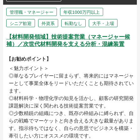
管理職・マネージャー
年収1000万円以上
シニア歓迎
外資系
転勤なし
大手・上場
【材料開発領域】技術提案営業（マネージャー候
補）／次世代材料開発を支える分析・混練装置
【お勧めポイント】
＜魅力ポイント＞
◎単なるプレイヤーに留まらず、将来的にはマネージャ
ーとして事業全体をリードいただくことも期待されてい
ます。
◎材料科学・物理化学の知見を活かし、顧客の研究開発
課題解決に深く関われる技術提案営業です。
◎少数精鋭の組織につき、既存の枠組みに縛られず、自
らの戦略でマーケットと向き合える大きな裁量がありま
す。指示待ちではなく、自らの意思でビジネスを構築・
牽引したい方にオススメの環境です。