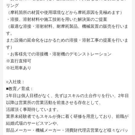
リング
（摩耗箇所の材質や使用環境などから摩耗原因を見極めます）
・溶接、溶射材料や施工技術を用いた解決策のご提案
（最適な溶接・溶射材料、耐摩耗製品、機械装置の販売を行いま
す。
また設備の延命化をはかるための溶接・溶射工事の提案を行いま
す）
・お客様先での溶接機・溶射機のデモンストレーション
※直行直帰可
※社用車あり
○入社後：
■教育／育成：
1年目は個人目標がなく、先ずはスキルの土台作りを行い、2年目
以降は営業所の営業活動を前進させる存在として、
活躍頂く事期待しています。
業界未経験者でもスキルが身に着く研修を用意しており、前職が
結婚式場のサービスマンや、
部品メーカー・機械メーカー・消費財代理店営業など様々なバッ