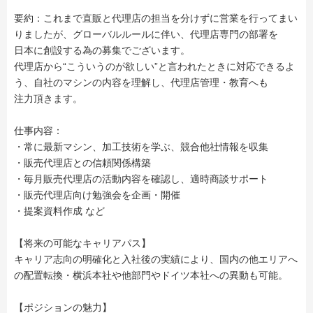
要約：これまで直販と代理店の担当を分けずに営業を行ってまい
りましたが、グローバルルールに伴い、代理店専門の部署を
日本に創設する為の募集でございます。
代理店から“こういうのが欲しい”と言われたときに対応できるよ
う、自社のマシンの内容を理解し、代理店管理・教育へも
注力頂きます。
仕事内容：
・常に最新マシン、加工技術を学ぶ、競合他社情報を収集
・販売代理店との信頼関係構築
・毎月販売代理店の活動内容を確認し、適時商談サポート
・販売代理店向け勉強会を企画・開催
・提案資料作成 など
【将来の可能なキャリアパス】
キャリア志向の明確化と入社後の実績により、国内の他エリアへ
の配置転換・横浜本社や他部門やドイツ本社への異動も可能。
【ポジションの魅力】