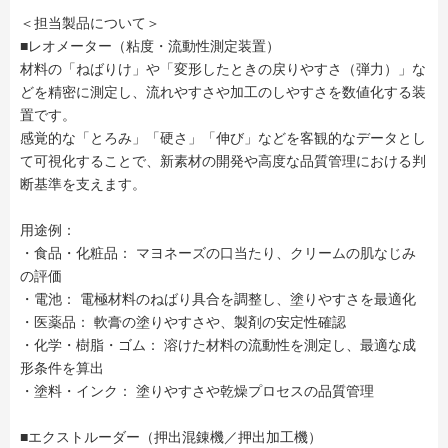
＜担当製品について＞
■レオメーター（粘度・流動性測定装置）
材料の「ねばりけ」や「変形したときの戻りやすさ（弾力）」な
どを精密に測定し、流れやすさや加工のしやすさを数値化する装
置です。
感覚的な「とろみ」「硬さ」「伸び」などを客観的なデータとし
て可視化することで、新素材の開発や高度な品質管理における判
断基準を支えます。
用途例：
・食品・化粧品： マヨネーズの口当たり、クリームの肌なじみ
の評価
・電池： 電極材料のねばり具合を調整し、塗りやすさを最適化
・医薬品： 軟膏の塗りやすさや、製剤の安定性確認
・化学・樹脂・ゴム： 溶けた材料の流動性を測定し、最適な成
形条件を算出
・塗料・インク： 塗りやすさや乾燥プロセスの品質管理
■エクストルーダー（押出混錬機／押出加工機）