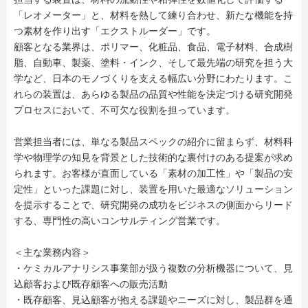
「レオメーター」と、材料を熱して練り合わせ、新たな機能を持
つ素材を作り出す「エクストルーダー」です。
顧客となる業界は、ポリマー、化粧品、食品、電子材料、合成樹
脂、自動車、製薬、塗料・インク、そして最先端の研究を担う大
学など、日本のモノづくりを支える幅広い分野にわたります。こ
れらの装置は、あらゆる製品の品質や性能を決定づける研究開発
プロセスにおいて、不可欠な役割を担っています。
営業担当者には、単なる製品スペックの紹介に留まらず、材料科
学や物理学の知見を背景とした技術的な裏付けのある提案が求め
られます。お客様が直面している「素材の加工性」や「製品の安
定性」といった課題に対し、装置を用いた最適なソリューション
を提示することで、研究開発の成功をビジネスの側面からリード
する、専門性の高いコンサルティング営業です。
＜主な業務内容＞
・ケミカルアナリシス事業部が扱う複数の分析機器について、見
込顧客および既存顧客への販売活動
・既存顧客、見込顧客が抱える課題やニーズに対し、製品群を通