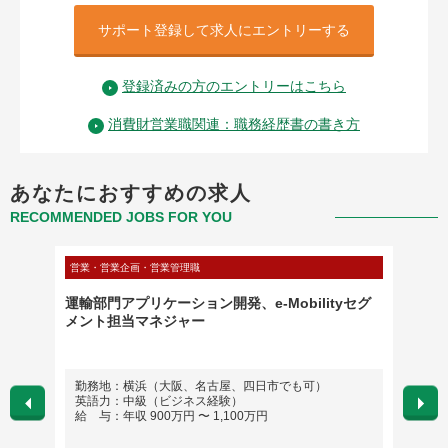
サポート登録して求人にエントリーする
登録済みの方のエントリーはこちら
消費財営業職関連：職務経歴書の書き方
あなたにおすすめの求人
RECOMMENDED JOBS FOR YOU
営業・営業企画・営業管理職
営業・営
営業職
運輸部門アプリケーション開発、e-Mobilityセグ
【未経
メント担当マネジャー
を迎え
勤務地：横浜（大阪、名古屋、四日市でも可）
勤務地
す。
英語力：中級（ビジネス経験）
英語
給 与：年収 900万円 〜 1,100万円
給 与