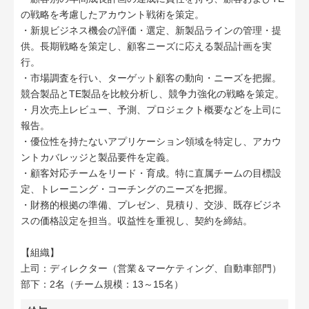
の戦略を考慮したアカウント戦術を策定。
・新規ビジネス機会の評価・選定、新製品ラインの管理・提
供。長期戦略を策定し、顧客ニーズに応える製品計画を実
行。
・市場調査を行い、ターゲット顧客の動向・ニーズを把握。
競合製品とTE製品を比較分析し、競争力強化の戦略を策定。
・月次売上レビュー、予測、プロジェクト概要などを上司に
報告。
・優位性を持たないアプリケーション領域を特定し、アカウ
ントカバレッジと製品要件を定義。
・顧客対応チームをリード・育成。特に直属チームの目標設
定、トレーニング・コーチングのニーズを把握。
・財務的根拠の準備、プレゼン、見積り、交渉、既存ビジネ
スの価格設定を担当。収益性を重視し、契約を締結。
【組織】
上司：ディレクター（営業＆マーケティング、自動車部門）
部下：2名（チーム規模：13～15名）