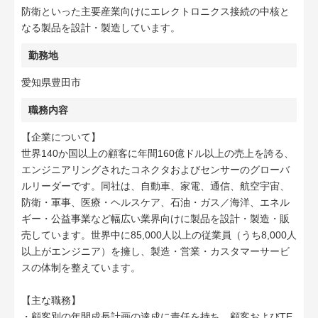
防衛といった主要産業向けにエレクトロニクス接続の中核と
なる製品を設計・製造しています。
勤務地
愛知県豊田市
職務内容
【企業について】
世界140か国以上の顧客に年間160億ドル以上の売上を誇る、
エンジニアリングされたコネクタおよびセンサーのグローバ
ルリーダーです。同社は、自動車、家電、通信、航空宇宙、
防衛・軍事、医療・ヘルスケア、石油・ガス／海洋、エネル
ギー・公益事業など幅広い業界向けに製品を設計・製造・販
売しています。世界中に85,000人以上の従業員（うち8,000人
以上がエンジニア）を擁し、製造・営業・カスタマーサービ
スの体制を整えています。
【主な職務】
・顧客別の年間成長計画の達成に責任を持ち、顧客およびTE