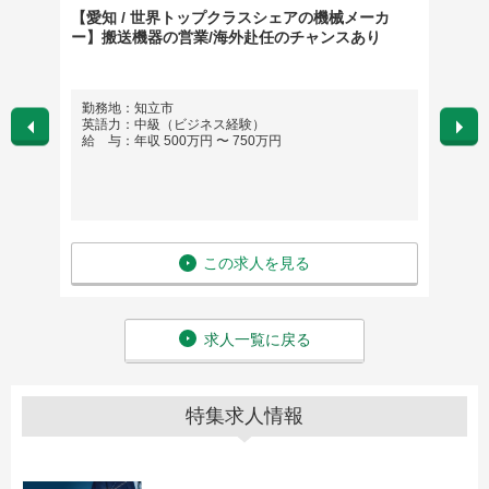
古屋）
【愛知 / 世界トップクラスシェアの機械メーカ
【名古
ー】搬送機器の営業/海外赴任のチャンスあり
長寿命
が身に
勤務地：知立市
勤務
英語力：中級（ビジネス経験）
英語
給 与：年収 500万円 〜 750万円
給 与
この求人を見る
求人一覧に戻る
特集求人情報