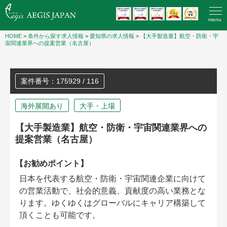
menu
HOME
>
条件から探す求人情報
>
愛知県の求人情報
>
【大手製造業】航空・防衛・宇
宙関連業界への提案営業（名古屋）
案件番号：175929 / 116
海外展開あり
大手・上場
【大手製造業】航空・防衛・宇宙関連業界への
提案営業（名古屋）
【お勧めポイント】
日本を代表する航空・防衛・宇宙関連企業に向けて
の営業活動で、社会的意義、貢献度の高い業務とな
ります。ゆくゆくはグローバルにキャリア構築して
頂くことも可能です。