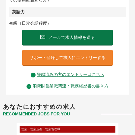
での使用経験ある方）
英語力
初級（日常会話程度）
メールで求人情報を送る
サポート登録して求人にエントリーする
登録済みの方のエントリーはこちら
消費財営業職関連：職務経歴書の書き方
あなたにおすすめの求人
RECOMMENDED JOBS FOR YOU
営業・営業企画・営業管理職
営業・営