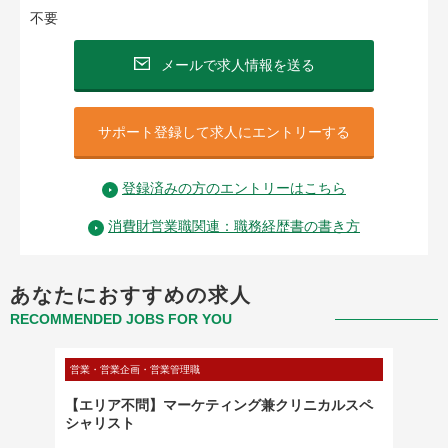
不要
メールで求人情報を送る
サポート登録して求人にエントリーする
登録済みの方のエントリーはこちら
消費財営業職関連：職務経歴書の書き方
あなたにおすすめの求人
RECOMMENDED JOBS FOR YOU
営業・営業企画・営業管理職
営業・営
ーラーセ
【エリア不問】マーケティング兼クリニカルスペ
コンサ
ー】
シャリスト