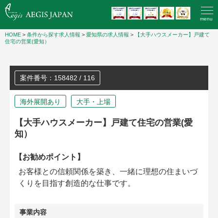
menu
HOME
>
条件から探す求人情報
>
愛知県の求人情報
>
【大手ハウスメーカー】戸建て
住宅の営業(愛知）
案件番号：158482 / 116
海外展開あり
大手・上場
【大手ハウスメーカー】戸建て住宅の営業(愛
知）
【お勧めポイント】
お客様との信頼関係を築き、一緒に理想の住まいづ
くりを目指す創造的な仕事です。
事業内容