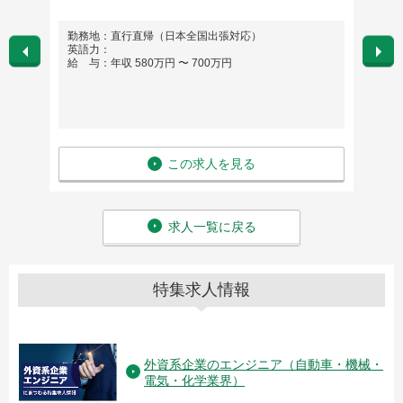
勤務地：直行直帰（日本全国出張対応）
勤務
英語力：
英語
給 与：年収 580万円 〜 700万円
給 与
この求人を見る
求人一覧に戻る
特集求人情報
外資系企業のエンジニア（自動車・機械・
電気・化学業界）