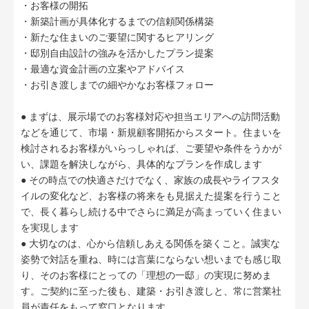
・お客様の開拓
・新築計画が具体化するまでの信頼関係構築
・新たな住まいのご要望に関するヒアリング
・邸別自由設計の強みを活かしたプラン提案
・最適な資金計画の立案やアドバイス
・お引き渡しまでの細やかなお客様フォロー
● まずは、展示場でのお客様対応や担当エリアへの訪問活動
などを通じて、市場・新規顧客開拓からスタート。住まいを
検討されるお客様がいらっしゃれば、ご要望や条件をうかが
い、課題を解決しながら、具体的なプランを作成します
● その時点での快適さだけでなく、家族の成長やライフスタ
イルの変化など、お客様の将来をも見据えた提案を行うこと
で、長く暮らし続ける中でさらに満足が高まっていく住まい
を実現します
● 大切なのは、心から信頼しあえる関係を築くこと。誠実な
姿勢で対話を重ね、時には言葉にならない想いまでも感じ取
り、そのお客様にとっての「理想の一邸」の実現に努めま
す。ご契約に至った後も、建築・お引き渡しと、常に営業社
員が責任をもって窓口となります