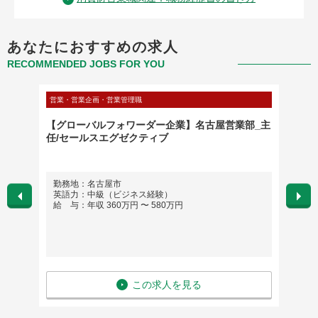
あなたにおすすめの求人
RECOMMENDED JOBS FOR YOU
営業・営業企画・営業管理職
営業・営
100年
【グローバルフォワーダー企業】名古屋営業部_主
※業界
任/セールスエグゼクティブ
ソリュ
勤務地：名古屋市
勤務
英語力：中級（ビジネス経験）
英語
給 与：年収 360万円 〜 580万円
給 与
この求人を見る