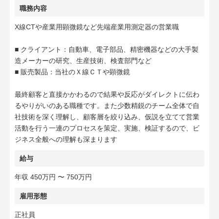
職務内容
X線CTや産業用顕微鏡など先端産業用測定器の営業職
■ クライアント：自動車、電子部品、精密機器などの大手製
造メーカーの研究、生産技術、検査部門など
■ 販売製品：当社のＸ線ＣＴや顕微鏡
最終顧客と直接かかわるので結果や反応がダイレクトに伝わ
るやりがいのある職種です。また少数精鋭のチーム全体で自
社技術を深く理解し、顧客層を絞り込み、仮説を立てて営業
活動を行う一連のプロセスを策定、実施、検証するので、ビ
ジネス全般への理解も深まります
給与
年収 450万円 〜 750万円
雇用形態
正社員