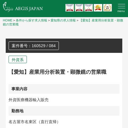
menu
HOME
>
条件から探す求人情報
>
愛知県の求人情報
>
【愛知】産業用分析装置・顕微
鏡の営業職
案件番号：160529 / 084
外資系
【愛知】産業用分析装置・顕微鏡の営業職
事業内容
外資医療機器輸入販売
勤務地
名古屋市名東区（直行直帰）