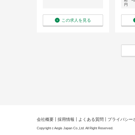
給 与：
円
を見る
この求人を見る
会社概要
採用情報
よくある質問
プライバシー
Copyright c Aegis Japan Co.,Ltd. All Right Reserved.