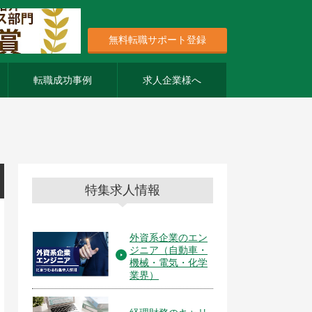
無料転職サポート登録
転職成功事例
求人企業様へ
特集求人情報
外資系企業のエン
ジニア（自動車・
機械・電気・化学
業界）