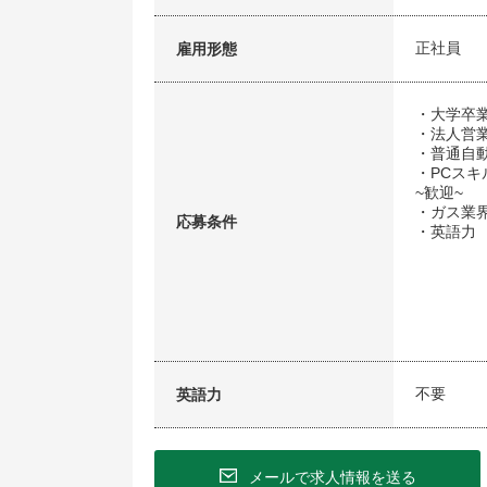
正社員
雇用形態
・大学卒
・法人営
・普通自
・PCスキル（
~歓迎~
・ガス業
応募条件
・英語力
不要
英語力
メールで求人情報を送る