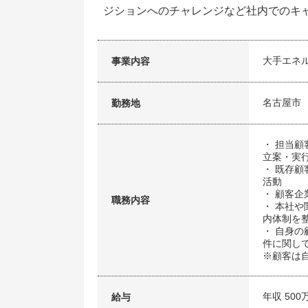
ジションへのチャレンジなど社内でのキ
大手エネ
事業内容
名古屋市
勤務地
・ 担当
立案・実
・ 既存
活動
・ 顧客
職務内容
・ 本社
内体制を
・ 自身
件に関し
※顧客は
年収 500
給与