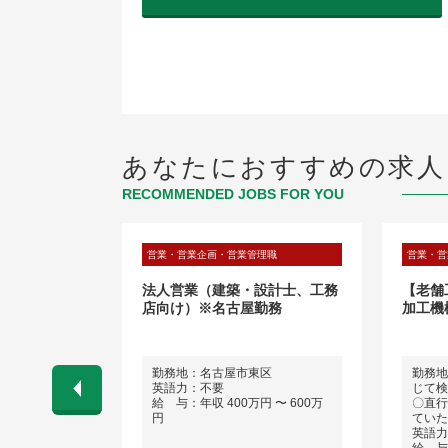
あなたにおすすめの求人
RECOMMENDED JOBS FOR YOU
理職
営業・営業企画・営業管理職
営業・営
大型コンプレ
法人営業（建築・設計士、工務
【老舗
エンジニア
店向け）※名古屋勤務
加工機
業）/外資系産
勤務地：名古屋市東区
勤務地
英語力：不要
じて検
 〜 600万
給 与：年収 400万円 〜 600万
〇直行
円
ていた
英語力