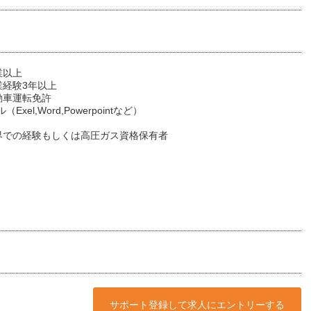
業以上
業経験3年以上
動車運転免許
Exel,Word,Powerpointなど）
界での経験もしくは高圧ガス資格保有者
サポート登録して求人にエントリーする