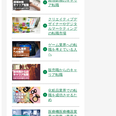
経理財務のキャリ
ア転職
クリエイティブデ
ザイナーやデジタ
ルマーケティング
の転職市場
ゲーム業界への転
職を考えている人
へ
販売職からのキャ
リア転職
化粧品業界での転
職を成功させるた
め
医療機医療機器業