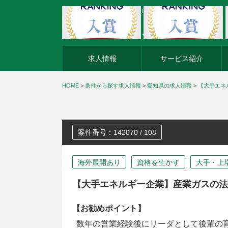
外資系企業の転職・キャリア転職ならアージスジャパン
求人情報
サービス紹介
HOME
>
条件から探す求人情報
>
愛知県の求人情報
>
【大手エネ
案件番号：142070 / 108
海外展開あり
資格を生かす
大手・上
【大手エネルギー企業】産業ガスの法
【お勧めポイント】
数年の営業経験後にリーダとして後輩の