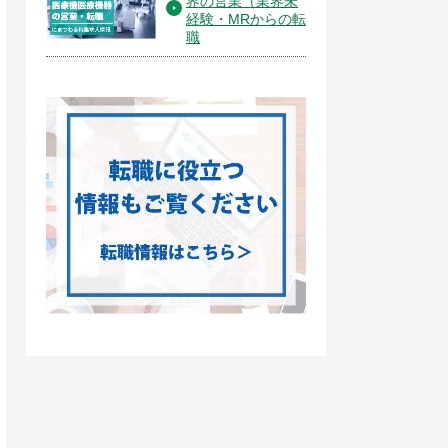
界の営業（業界未
経験・MRからの転
職