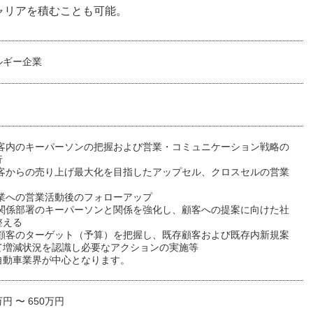
ャリアを積むことも可能。
ルギー企業
顧客内のキーパーソンの把握および営業・コミュニケーション戦略の
行
顧客からの売り上げ最大化を目指したアップセル、クロスセルの営業
企業への営業活動後のフォローアップ
や関係部署のキーパーソンと関係を強化し、顧客への提案に向けた社
整える
の顧客のターゲット（予算）を把握し、既存顧客および既存内新規案
て増減状況を認識し必要なアクションの実施等
自動車業界が中心となります。
万円 〜 650万円