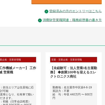
登録済みの方のエントリーはこちら
消費財営業職関連：職務経歴書の書き方
業企画・営業管理職
営業・営業企画・営業管理職
工作機械メーカー】 工作
【未経験可：法人営業/名古屋勤
械 営業職
務】 ◆創業100年を迎えるエレ
クトロニクス商社
：担当エリアは住居地に応
勤務地：名古屋市中区栄4-6-19
討可能
英語力：不要
直帰となり、社有車で動い
給 与：年収 440万円 〜 600万
だきます。
円
：初級（日常会話程度）