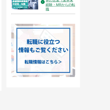
界の営業（業界未
経験・MRからの転
職