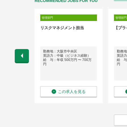
RECOMMENDED JOBS FOR YOU
管理部門
管理部門
(CRMサービ
リスクマネジメント担当
【プラ
勤務地：大阪市中央区
勤務地
英語力：中級（ビジネス経験）
英語力
 〜 700万
給 与：年収 500万円 〜 700万
給 与：
円
円
を見る
この求人を見る