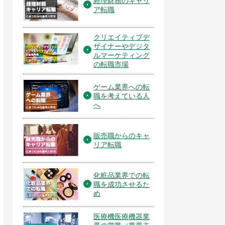
経理財務のキャリ
ア転職
クリエイティブデ
ザイナーやデジタ
ルマーケティング
の転職市場
ゲーム業界への転
職を考えている人
へ
販売職からのキャ
リア転職
化粧品業界での転
職を成功させるた
め
医療機医療機器業