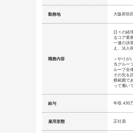
大阪府吹
勤務地
日々の経
るコア業
一連の決
え、法人
職務内容
＜やりが
当グルー
ループ全
その先を
務範囲で
って働い
年収 430
給与
正社員
雇用形態