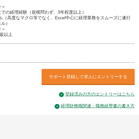
件＞
社での経理経験（規模問わず、3年程度以上）
ル（高度なマクロ等でなく、Excel中心に経理業務をスムーズに遂行
ベル）
件＞
2級以上
サポート登録して求人にエントリーする
登録済みの方のエントリーはこちら
経理財務職関連：職務経歴書の書き方