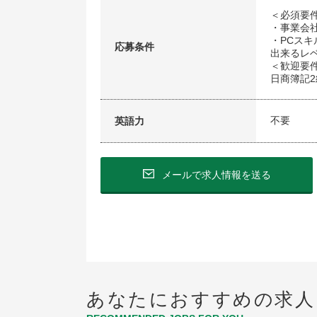
＜必須要
・事業会
・PCスキ
応募条件
出来るレ
＜歓迎要
日商簿記
不要
英語力
メールで求人情報を送る
あなたにおすすめの求人