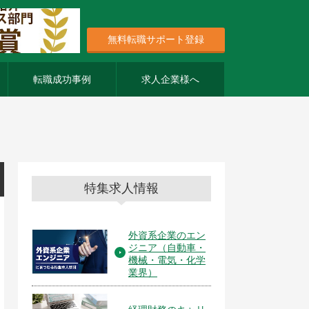
無料転職サポート登録
転職成功事例
求人企業様へ
特集求人情報
外資系企業のエン
ジニア（自動車・
機械・電気・化学
業界）