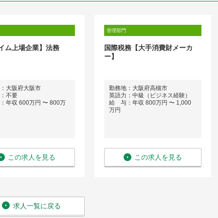
管理部門
イム上場企業】法務
国際税務【大手消費財メーカ
ー】
：大阪府大阪市
勤務地：大阪府高槻市
：不要
英語力：中級（ビジネス経験）
年収 600万円 〜 800万
給 与：年収 800万円 〜 1,000
万円
この求人を見る
この求人を見る
求人一覧に戻る