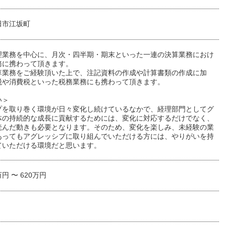
田市江坂町
理業務を中心に、月次・四半期・期末といった一連の決算業務におけ
務に携わって頂きます。
算業務をご経験頂いた上で、注記資料の作成や計算書類の作成に加
税や消費税といった税務業務にも携わって頂きます。
い＞
プを取り巻く環境が日々変化し続けているなかで、経理部門としてグ
体の持続的な成長に貢献するためには、変化に対応するだけでなく、
読んだ動きも必要となります。そのため、変化を楽しみ、未経験の業
あってもアグレッシブに取り組んでいただける方には、やりがいを持
ていただける環境だと思います。
万円 〜 620万円