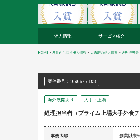
外資系企業の転職・キャリア転職ならアージスジャパン
求人情報
サービス紹介
HOME
>
条件から探す求人情報
>
大阪府の求人情報
>
経理担当者
案件番号：169657 / 103
海外展開あり
大手・上場
経理担当者（プライム上場大手外食チ
創業以来5
事業内容