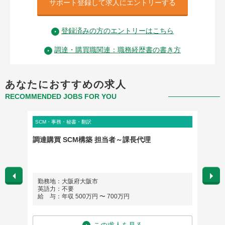
サポート登録して求人にエントリーする
登録済みの方のエントリーはこちら
調達・購買職関連：職務経歴書の書き方
あなたにおすすめの求人
RECOMMENDED JOBS FOR YOU
SCM・事務・秘書・翻訳
SCM・
調達購買 SCM構築 担当者～課長代理
[有期
社員登
勤務地：大阪府大阪市
勤務
英語力：不要
英語
給 与：年収 500万円 〜 700万円
給 与