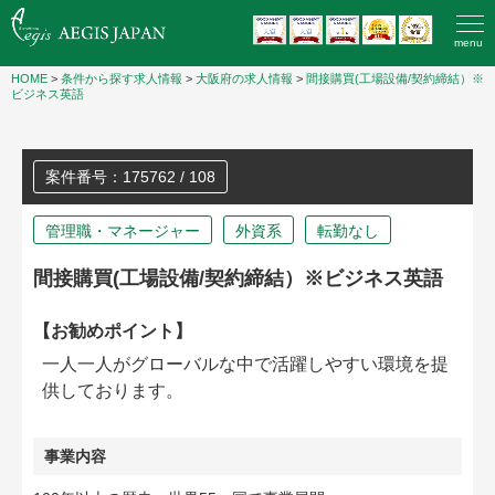
menu
HOME
>
条件から探す求人情報
>
大阪府の求人情報
>
間接購買(工場設備/契約締結）※
ビジネス英語
案件番号：175762 / 108
管理職・マネージャー
外資系
転勤なし
間接購買(工場設備/契約締結）※ビジネス英語
【お勧めポイント】
一人一人がグローバルな中で活躍しやすい環境を提
供しております。
事業内容