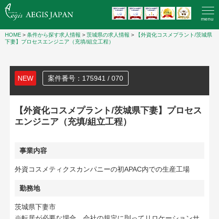
menu
HOME
>
条件から探す求人情報
>
茨城県の求人情報
>
【外資化コスメプラント/茨城県
下妻】プロセスエンジニア（充填/組立工程）
NEW
案件番号：175941 / 070
【外資化コスメプラント/茨城県下妻】プロセス
エンジニア（充填/組立工程）
事業内容
外資コスメティクスカンパニーの初APAC内での生産工場
勤務地
茨城県下妻市
※転居が必要な場合、会社の規定に則ってリロケーションサ