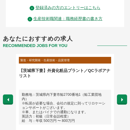
登録済みの方のエントリーはこちら
生産技術職関連：職務経歴書の書き方
あなたにおすすめの求人
RECOMMENDED JOBS FOR YOU
製造・研究開発・生産技術・品質管理
製造・研
ション
【茨城県下妻】外資化粧品プラント／QCラボアナ
【茨城
リスト
リスト
場合は
勤務地：茨城県内下妻市鯨2700番地1（鯨工業団地
勤務地
内）
内）
※転居が必要な場合、会社の規定に則ってリロケーシ
※転
ョンサポートがございます。
ョン
※車、またはバイクでの通勤になります。
※車
英語力：初級（日常会話程度）
英語
給 与：年収 500万円 〜 800万円
給 与