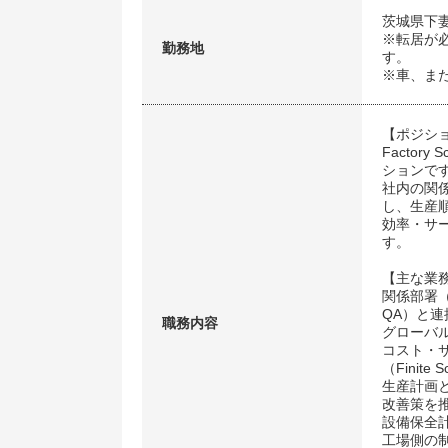
茨城県下
※転居が
勤務地
す。
※車、ま
【ポジシ
Facto
ションで
社内の関
し、生産
効率・サ
す。
【主な業
関係部署（SDW
QA）と
職務内容
グローバル
コスト・
（Finite
生産計画と実
改善策を
設備保全
工場側の制