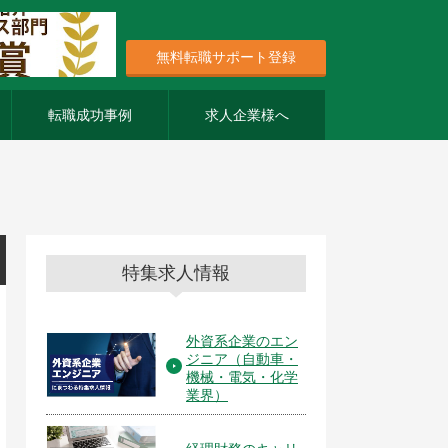
無料転職サポート登録
転職成功事例
求人企業様へ
特集求人情報
外資系企業のエン
ジニア（自動車・
機械・電気・化学
業界）