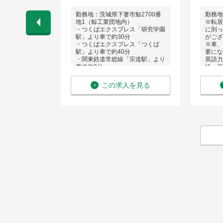
市鯨2700
勤務地：茨城県下妻市鯨2700番
勤務地
内）
地1（鯨工業団地内）
※転居
、会社の規定
・つくばエクスプレス「研究学園
に則っ
ョンサポート
駅」より車で約30分
がござ
・つくばエクスプレス「つくば
※車、
での通勤にな
駅」より車で約40分
要にな
・関東鉄道常総線「宗道駅」より
英語力
ネス経験）
車で約8分
給 与：
 〜 850万
・各線「下館駅」より車で約30
円
分
を見る
この求人を見る
※車またはバイク通勤
※通勤にあたり自動車やバイクが
必要となります。
マイカーの利用、もしくはご自身
でご準備ください。
＜引越手当あり＞
※遠方にお住まいの方には、入社
に伴う転居サポートがあります。
（条件あり）
・引越代 会社負担（上限あり）
・引越に伴う支度金支給（会社規
定による）
・不動産会社紹介、初期費用サポ
ート
英語力：不要
給 与：年収 370万円 〜 560万
円