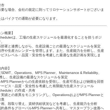
妻市
必要な場合、会社の規定に則ってリロケーションサポートがございま
たはバイクでの通勤が必要になります。
ョン概要】
ry Schedulerは、工場の生産スケジュールを最適化することを担うポジ
す。
係部署と連携しながら、生産設備ごとの最適なスケジュールを策定
順序や生産カレンダーを管理します。また、生産能力を分析し、生産
ービスレベル・品質・安全性を考慮した最適な生産計画を実現しま
務内容】
T、Operations、MPS Planner、Maintenance & Reliability、
連携し、生産設備の最適なスケジュールを策定
MPS Plannerからの生産依頼を受領し、生産可否および納期を回答
サービス・品質・安全性を考慮した有限能力生産スケジュール
 Schedule）の作成・共有
績との差異をモニタリングし、OperationsおよびMPS Plannerと
推進
計画、段取り替え、資材供給状況などを考慮し、生産能力を分析
約条件をグローバルMPS Plannerへ共有し、マスタープラン改善へ