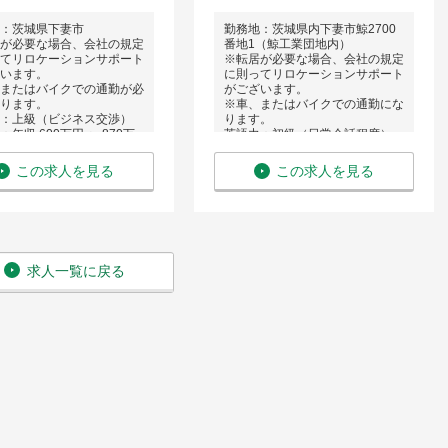
：茨城県下妻市
勤務地：茨城県内下妻市鯨2700
が必要な場合、会社の規定
番地1（鯨工業団地内）
てリロケーションサポート
※転居が必要な場合、会社の規定
います。
に則ってリロケーションサポート
またはバイクでの通勤が必
がございます。
ります。
※車、またはバイクでの通勤にな
：上級（ビジネス交渉）
ります。
年収 600万円 〜 870万
英語力：初級（日常会話程度）
給 与：年収 500万円 〜 800万
円
この求人を見る
この求人を見る
求人一覧に戻る