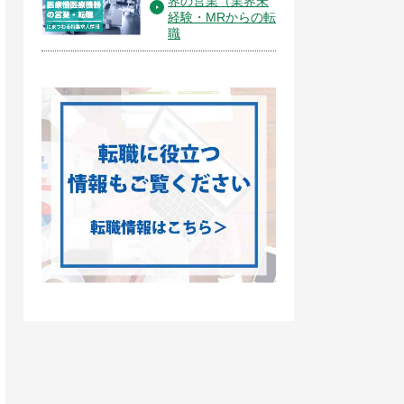
界の営業（業界未
経験・MRからの転
職