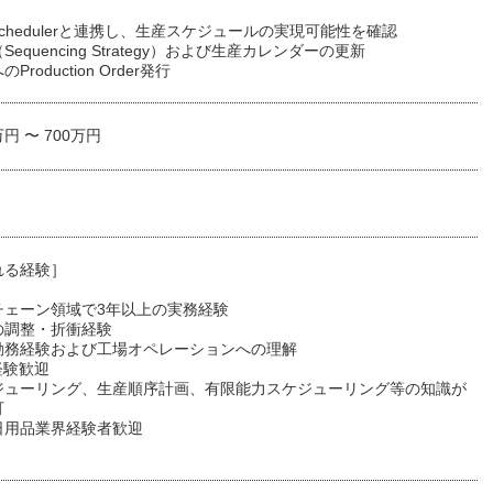
al Schedulerと連携し、生産スケジュールの実現可能性を確認
equencing Strategy）および生産カレンダーの更新
roduction Order発行
万円 〜 700万円
れる経験］
チェーン領域で3年以上の実務経験
の調整・折衝経験
勤務経験および工場オペレーションへの理解
経験歓迎
ジューリング、生産順序計画、有限能力スケジューリング等の知識が
可
日用品業界経験者歓迎