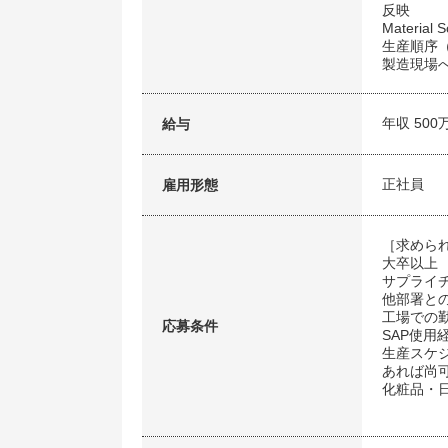
反映
Materi
生産順序（S
製造現場へのP
年収 500
給与
正社員
雇用形態
［求めら
大卒以上
サプライ
他部署と
工場での
応募条件
SAP使用
生産スケ
あれば尚
化粧品・