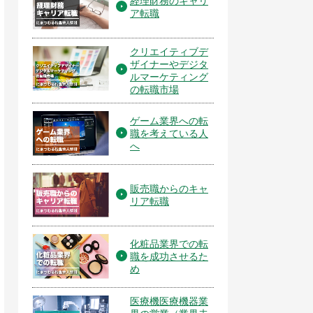
経理財務のキャリ
ア転職
クリエイティブデ
ザイナーやデジタ
ルマーケティング
の転職市場
ゲーム業界への転
職を考えている人
へ
販売職からのキャ
リア転職
化粧品業界での転
職を成功させるた
め
医療機医療機器業