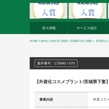
外資系企業の転職・キャリア転職ならアージスジャパン
求人情報
サービス紹介
HOME
>
条件から探す求人情報
>
茨城県の求人情報
>
【外資化コ
案件番号：175940 / 070
【外資化コスメプラント/茨城県下妻
外資コス
事業内容