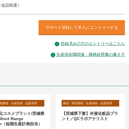
常会話程度）
サポート登録して求人にエントリーする
登録済みの方のエントリーはこちら
生産技術職関連：職務経歴書の書き方
究開発・生産技術・品質管理
製造・研究開発・生産技術・品質管理
化コスメプラント/茨城県
【茨城県下妻】外資化粧品プラ
ort Range
ント／QCラボアナリスト
ner（短期生産計画担当）