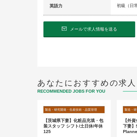
初級（日
英語力
メールで求人情報を送る
あなたにおすすめの求人
RECOMMENDED JOBS FOR YOU
術・品質管理
製造・研究開発・生産技術・品質管理
製造・研
資化粧品プラ
【茨城県下妻】化粧品充填・包
【外資
ナリスト
装スタッフ シフト/土日休/年休
下妻】Sh
125
Plan