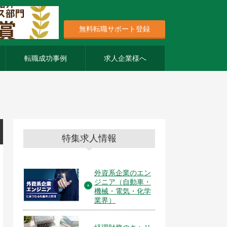
無料転職サポート登録
転職成功事例
求人企業様へ
特集求人情報
外資系企業のエン
ジニア（自動車・
機械・電気・化学
業界）