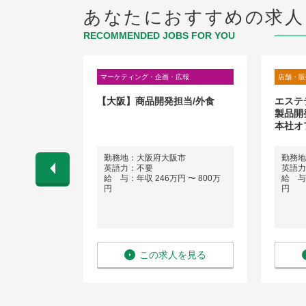
あなたにおすすめの求人
RECOMMENDED JOBS FOR YOU
広報
マーケティング・企画・広報
店舗・販
モーション業
【大阪】商品開発担当/外食
エステ
製品開
本社オ
市
勤務地：大阪府大阪市
勤務地
英語力：不要
英語力
 〜 850万
給 与：年収 246万円 〜 800万
給 与：
円
円
を見る
この求人を見る