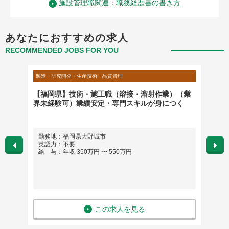
施設管理職関連：職務経歴書の書き方
あなたにおすすめの求人
RECOMMENDED JOBS FOR YOU
製造・研究開発・生産技術・品質管理
不動産・
（プロセ
【福岡県】技術・施工職（溶接・溶射作業）（業
国際 
界未経験可）業績安定・専門スキルが身につく
ル）
勤務地：福岡県大野城市
勤務地
英語力：不要
全国
給 与：年収 350万円 〜 550万円
※地
承く
英語
給 
この求人を見る