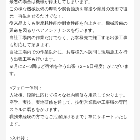
最悪の場合は機械が停止してしまいます。
この様な機械設備の摩耗や腐食箇所を溶接や溶射の技術で復
元・再生させるだけでなく、
従来品よりも耐摩耗性能や耐食性能を向上させ、機械設備の
延命を図るリペアメンテナンスを行います。
自社工場内の作業だけでなく、お客様先で施工する出張工事
も対応して頂きます。
自社工場内での作業以外に、お客様先へ訪問し現場施工を行
う出張工事も行います。
※月に2～3回ほど宿泊を伴う出張（2～5日程度）がございま
す。
○フォロー体制：
入社後、段階に応じて様々な社内研修を用意しております。
座学、実技、実地研修を通して、技術営業職や工事職の専門
スキルに磨きをかけます。
職務未経験の方でもご活躍頂けるまで丁寧にサポートいたし
ます。
○入社後：