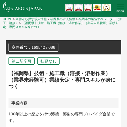
menu
HOME
>
条件から探す求人情報
>
福岡県の求人情報
>
福岡県の製造オペレーター（加
工・溶接）
>
【福岡県】技術・施工職（溶接・溶射作業）（業界未経験可）業績安
定・専門スキルが身につく
案件番号：169542 / 088
第二新卒可
転勤なし
【福岡県】技術・施工職（溶接・溶射作業）
（業界未経験可）業績安定・専門スキルが身に
つく
事業内容
100年以上の歴史を持つ溶接・溶射の専門プロバイダ企業で
す。