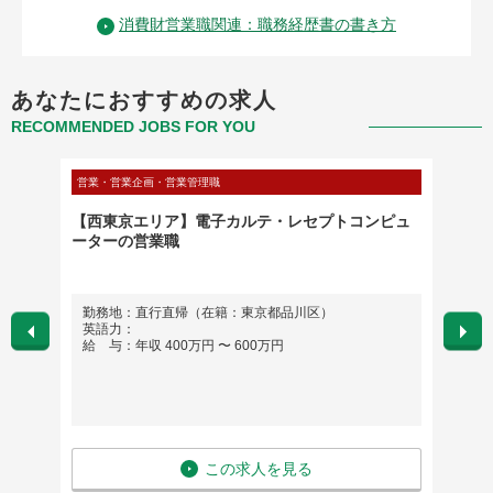
消費財営業職関連：職務経歴書の書き方
あなたにおすすめの求人
RECOMMENDED JOBS FOR YOU
営業・営業企画・営業管理職
メディカ
営業職
【西東京エリア】電子カルテ・レセプトコンピュ
【全国
ーターの営業職
勤務地：直行直帰（在籍：東京都品川区）
勤務
す。
英語力：
英語
給 与：年収 400万円 〜 600万円
給 与
この求人を見る