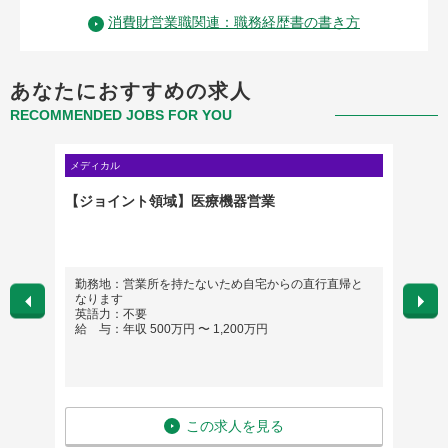
消費財営業職関連：職務経歴書の書き方
あなたにおすすめの求人
RECOMMENDED JOBS FOR YOU
メディカル
営業・営
鋭の成長
【ジョイント領域】医療機器営業
【上場
祉施設
可能
勤務地：営業所を持たないため自宅からの直行直帰と
勤務
なります
＊基
英語力：不要
＊社
給 与：年収 500万円 〜 1,200万円
英語
給 与
この求人を見る