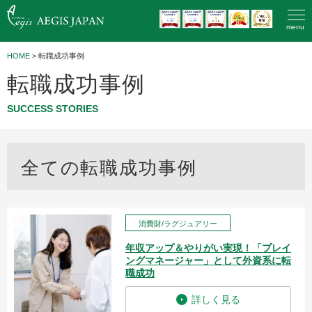
menu
HOME
>
転職成功事例
転職成功事例
SUCCESS STORIES
全ての転職成功事例
消費財/ラグジュアリー
年収アップ＆やりがい実現！「プレイ
ングマネージャー」として外資系に転
職成功
詳しく見る