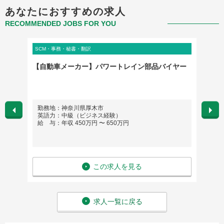
あなたにおすすめの求人
RECOMMENDED JOBS FOR YOU
SCM・事務・秘書・翻訳
SCM・
］アシ
【自動車メーカー】パワートレイン部品バイヤー
【横浜
カー／
勤務地：神奈川県厚木市
勤務
英語力：中級（ビジネス経験）
英語
給 与：年収 450万円 〜 650万円
給 与
この求人を見る
求人一覧に戻る