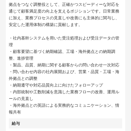
拠点をつなぐ調整役として、正確かつスピーディーな対応を
通じて顧客満足度の向上を支えるポジションです。日常業務
に加え、業務プロセスの見直しや改善にも主体的に関与し、
安定した運用体制の構築に貢献します。
・社内基幹システムを用いた受注処理および受注データの管
理
・顧客要望に基づく納期確認、工場・海外拠点との納期調
整、進捗管理
・製品、品質、納期に関する顧客からの問い合わせ一次対応
・問い合わせ内容の社内展開および、営業・品質・工場・海
外拠点との調整
・納期遵守や対応品質向上に向けたフォローアップ
・内部統制や工数削減を意識した業務フローの改善、運用ル
ールの見直し
・海外拠点との英語による実務的なコミュニケーション、情
報共有
給与