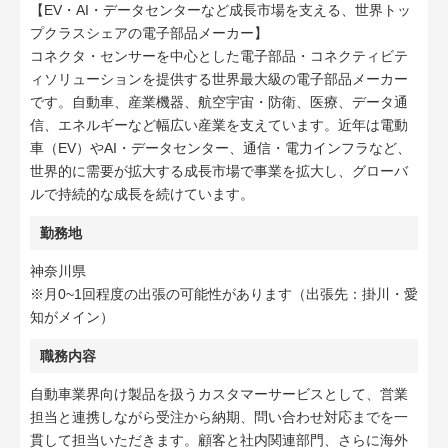
【EV・AI・データセンターなど成長市場を支える、世界トッ
プクラスシェアの電子部品メーカー】
コネクタ・センサーを中心とした電子部品・コネクティビテ
ィソリューションを提供する世界最大級の電子部品メーカー
です。自動車、産業機器、航空宇宙・防衛、医療、データ通
信、エネルギーなど幅広い産業を支えています。近年は電動
車（EV）やAI・データセンター、通信・電力インフラなど、
世界的に需要が拡大する成長市場で事業を拡大し、グローバ
ルで持続的な成長を続けています。
勤務地
神奈川県
※月0~1回程度の出張の可能性があります（出張先：掛川・愛
知がメイン）
職務内容
自動車業界向け製品を扱うカスタマーサービスとして、営業
担当と連携しながら受注から納期、問い合わせ対応までを一
貫して担当いただきます。顧客と社内関連部門、さらに海外