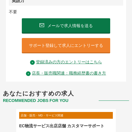
英語力
不要
メールで求人情報を送る
サポート登録して求人にエントリーする
登録済みの方のエントリーはこちら
店長・販売職関連：職務経歴書の書き方
あなたにおすすめの求人
RECOMMENDED JOBS FOR YOU
店舗・販売・MD・サービス関連
店舗・販
サービ
EC物流サービス出店店舗 カスタマーサポート
【次世
ズMD