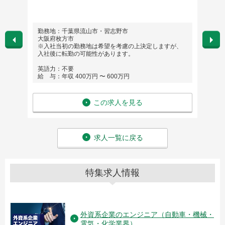
勤務地：千葉県流山市・習志野市
勤務
大阪府枚方市
英語
※入社当初の勤務地は希望を考慮の上決定しますが、
給 与
入社後に転勤の可能性があります。
英語力：不要
給 与：年収 400万円 〜 600万円
この求人を見る
求人一覧に戻る
特集求人情報
外資系企業のエンジニア（自動車・機械・
電気・化学業界）