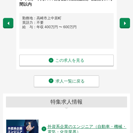
間以内
内
勤務地：高崎市上中居町
勤務
英語力：不要
高崎
給 与：年収 400万円 〜 600万円
英語
給 与
この求人を見る
求人一覧に戻る
特集求人情報
外資系企業のエンジニア（自動車・機械・
電気・化学業界）