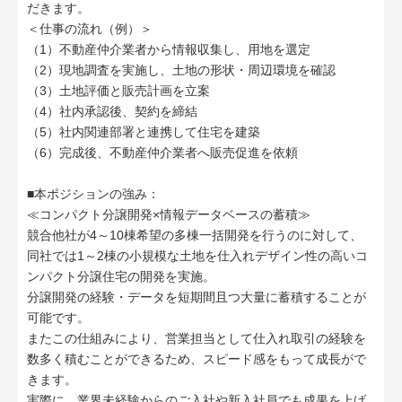
だきます。
＜仕事の流れ（例）＞
（1）不動産仲介業者から情報収集し、用地を選定
（2）現地調査を実施し、土地の形状・周辺環境を確認
（3）土地評価と販売計画を立案
（4）社内承認後、契約を締結
（5）社内関連部署と連携して住宅を建築
（6）完成後、不動産仲介業者へ販売促進を依頼
■本ポジションの強み：
≪コンパクト分譲開発×情報データベースの蓄積≫
競合他社が4～10棟希望の多棟一括開発を行うのに対して、
同社では1～2棟の小規模な土地を仕入れデザイン性の高いコ
ンパクト分譲住宅の開発を実施。
分譲開発の経験・データを短期間且つ大量に蓄積することが
可能です。
またこの仕組みにより、営業担当として仕入れ取引の経験を
数多く積むことができるため、スピード感をもって成長がで
きます。
実際に、業界未経験からのご入社や新入社員でも成果を上げ