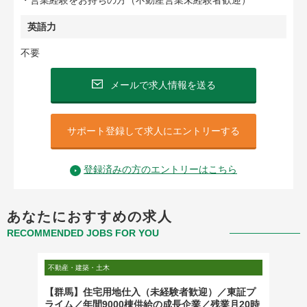
・営業経験をお持ちの方（不動産営業未経験者歓迎）
英語力
不要
メールで求人情報を送る
サポート登録して求人にエントリーする
登録済みの方のエントリーはこちら
あなたにおすすめの求人
RECOMMENDED JOBS FOR YOU
不動産・建築・土木
不動産・
み/土木
【群馬】住宅用地仕入（未経験者歓迎）／東証プ
【群馬
ライム／年間9000棟供給の成長企業／残業月20時
ム／年