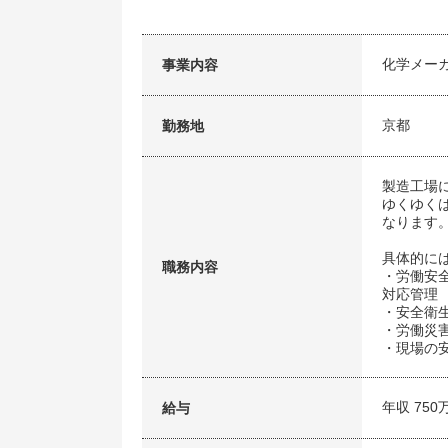
化学メー
事業内容
京都
勤務地
製造工場
ゆくゆく
なります
具体的に
職務内容
・労働安
対応管理
・安全衛
・労働災
・現場の
年収 750
給与