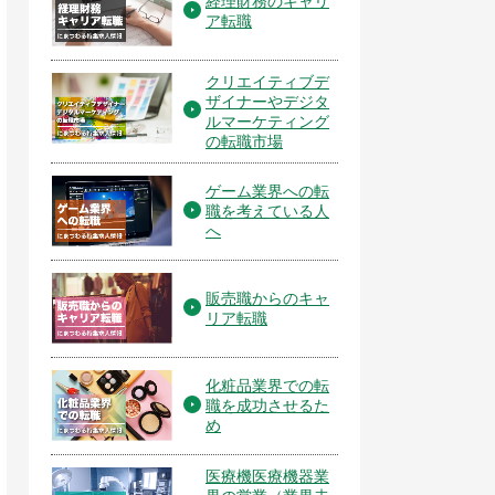
経理財務のキャリ
ア転職
クリエイティブデ
ザイナーやデジタ
ルマーケティング
の転職市場
ゲーム業界への転
職を考えている人
へ
販売職からのキャ
リア転職
化粧品業界での転
職を成功させるた
め
医療機医療機器業