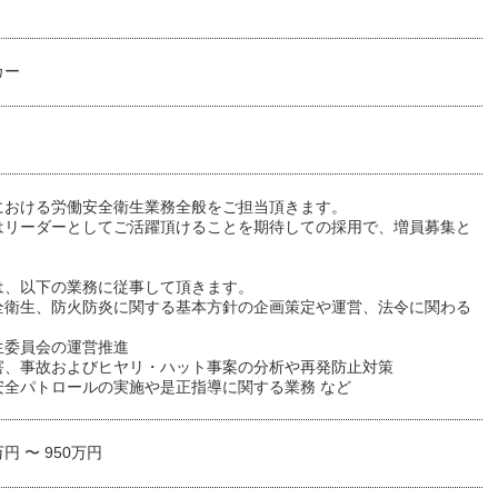
カー
における労働安全衛生業務全般をご担当頂きます。
はリーダーとしてご活躍頂けることを期待しての採用で、増員募集と
。
は、以下の業務に従事して頂きます。
全衛生、防火防炎に関する基本方針の企画策定や運営、法令に関わる
生委員会の運営推進
害、事故およびヒヤリ・ハット事案の分析や再発防止対策
安全パトロールの実施や是正指導に関する業務 など
万円 〜 950万円