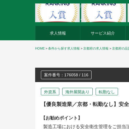
外資系企業の転職・キャリア転職ならアージスジャパン
求人情報
サービス紹介
HOME
>
条件から探す求人情報
>
京都府の求人情報
>
京都府の品
案件番号：176058 / 116
外資系
海外展開あり
転勤なし
【優良製造業／京都・転勤なし】安全
【お勧めポイント】
製造工場における安全衛生管理をご担当