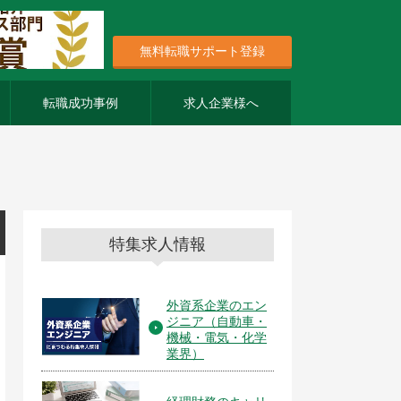
無料転職サポート登録
転職成功事例
求人企業様へ
特集求人情報
外資系企業のエン
ジニア（自動車・
機械・電気・化学
業界）