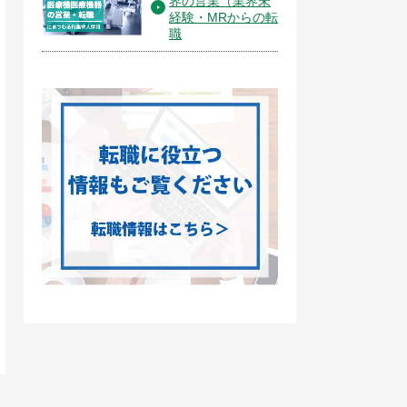
界の営業（業界未
経験・MRからの転
職