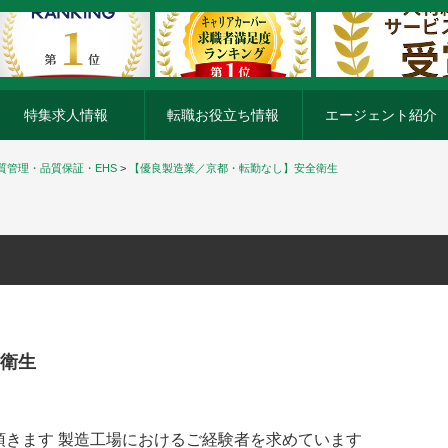
特集求人情報
転職お役立ち情報
エージェント紹介
質管理・品質保証・EHS
>
【優良製造業／京都・転勤なし】安全衛生
衛生
頂きます 製造工場におけるご経験者を求めています