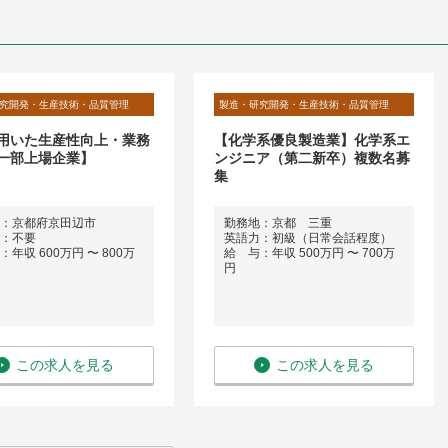
究開発・生産技術・品質管理
製造・研究開発・生産技術・品質管理
を用いた生産性向上・業務
【化学系優良製造業】化学系エ
一部上場企業】
ンジニア（第二新卒）複数名募
集
：京都府京田辺市
勤務地：京都 三重
：不要
英語力：初級（日常会話程度）
年収 600万円 〜 800万
給 与：年収 500万円 〜 700万
円
この求人を見る
この求人を見る