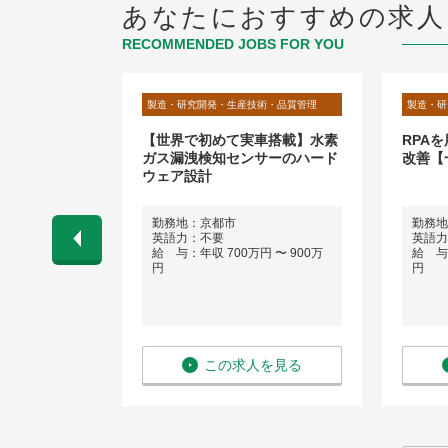
あなたにおすすめの求人
RECOMMENDED JOBS FOR YOU
術・品質管理
製造・研究開発・生産技術・品質管理
製造・研
した研修／機
【世界で初めて実車搭載】水素
RPA
フィールドエ
ガス漏洩検知センサーのハード
改善【
当）
ウェア設計
勤務地：京都市
勤務地
会話程度）
英語力：不要
英語力
 〜 650万
給 与：年収 700万円 〜 900万
給 与：
円
円
を見る
この求人を見る