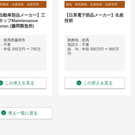
究開発・生産技術・品質管理
製造・研究開発・生産技術・品質管理
自動車部品メーカー】工
【日系電子部品メーカー】生産
ッフMaintenance
技術
ician (藤岡製造所)
：群馬県藤岡市
勤務地：群馬
：不要
英語力：不要
年収 350万円 〜 750万
給 与：年収 500万円 〜 800万
円
この求人を見る
この求人を見る
求人一覧に戻る