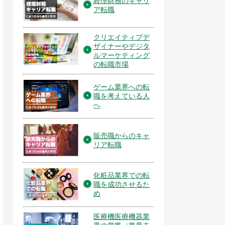
経理財務のキャリ
ア転職
クリエイティブデ
ザイナーやデジタ
ルマーケティング
の転職市場
ゲーム業界への転
職を考えている人
へ
販売職からのキャ
リア転職
化粧品業界での転
職を成功させるた
め
医療機医療機器業