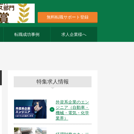
無料転職サポート登録
転職成功事例
求人企業様へ
特集求人情報
外資系企業のエン
ジニア（自動車・
機械・電気・化学
業界）