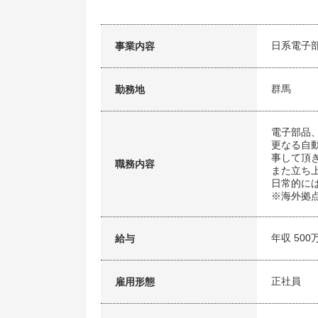
日系電子
事業内容
群馬
勤務地
電子部品
更なる自
事して頂
職務内容
また立ち
日常的に
※海外拠
年収 500
給与
正社員
雇用形態