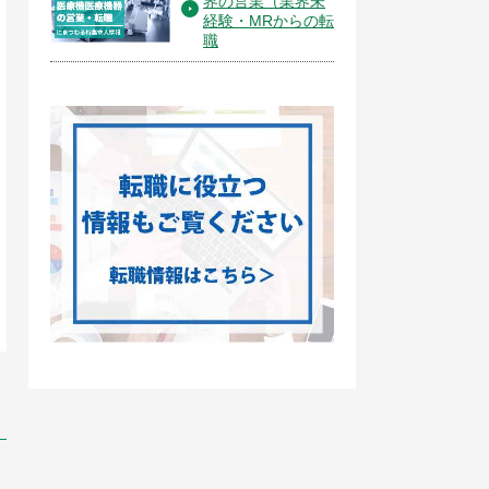
界の営業（業界未
経験・MRからの転
職