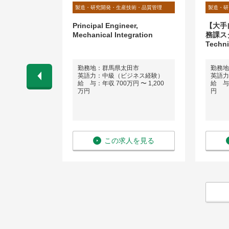
術・品質管理
製造・研究開発・生産技術・品質管理
製造・研
】熱交換器の
Principal Engineer,
【大手
エンジニア
Mechanical Integration
務課スタ
Techn
社は大阪で
勤務地：群馬県太田市
勤務地
は週2日ほど
英語力：中級（ビジネス経験）
英語力
ルリモート勤
給 与：年収 700万円 〜 1,200
給 与：
万円
円
会話程度）
 〜 600万
を見る
この求人を見る