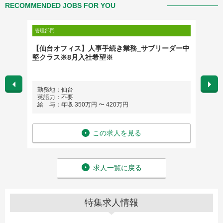
RECOMMENDED JOBS FOR YOU
管理部門
管理部門
ー業務
【仙台オフィス】人事手続き業務_サブリーダー中
【仙台
堅クラス※8月入社希望※
※8月
勤務地：仙台
勤務
英語力：不要
英語
給 与：年収 350万円 〜 420万円
給 与
この求人を見る
求人一覧に戻る
特集求人情報